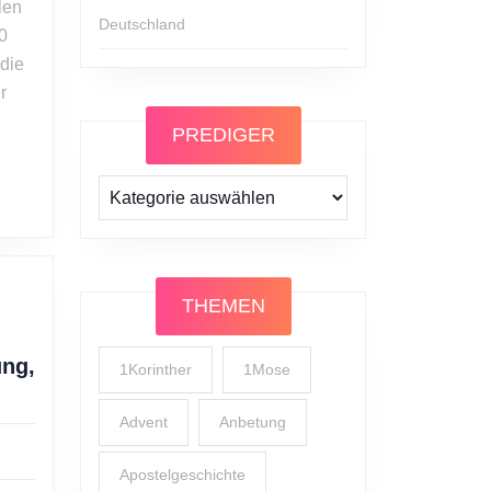
len
Deutschland
0
 die
r
PREDIGER
Prediger
THEMEN
ung,
1Korinther
1Mose
Advent
Anbetung
Apostelgeschichte