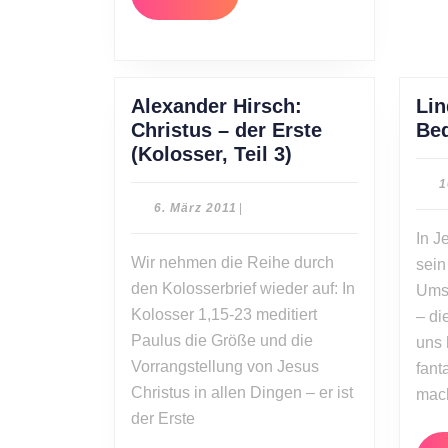
More
Alexander Hirsch:
Lin
Christus – der Erste
Bed
Alexander
(Kolosser, Teil 3)
Hirsch:
1
Christus
6.
6. März 2011
|
–
März
In J
2011
der
Wir nehmen die Reihe durch
sein
Erste
den Kolosserbrief wieder auf: In
Umst
(Kolosser,
Kolosser 1,15-23 meditiert
– di
Teil
Paulus die Größe und die
3)
uns 
Vorrangstellung von Jesus
fant
Christus in allen Dingen – er ist
mach
der Erste