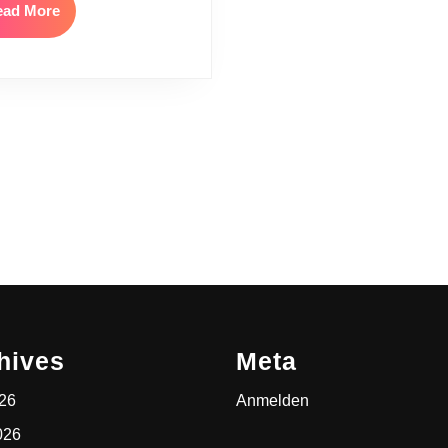
Read
ead More
More
hives
Meta
026
Anmelden
026