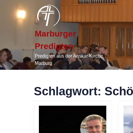
Skip
to
content
Skip
to
Marburger
content
Predigten
Predigten aus der Anskar-Kirche
Marburg
Schlagwort:
Schö