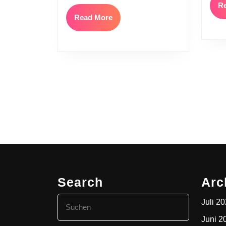
R
Read
Read More
More
Search
Arc
Search
Juli 2
for:
Juni 2