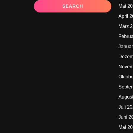
Mai 2
April 
März 
Februa
Januar
Dezem
Novem
Oktobe
Septe
Augus
Juli 2
Juni 2
Mai 2