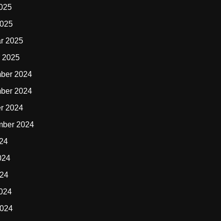
2025
2025
r 2025
 2025
ber 2024
ber 2024
r 2024
mber 2024
024
024
024
2024
2024