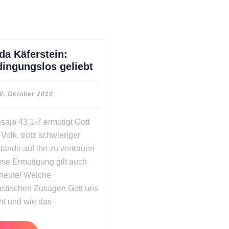
da Käferstein:
Linda
ingungslos geliebt
Käferstein:
Bedingungslos
10.
0. Oktober 2010
|
geliebt
Oktober
2010
esaja 43,1-7 ermutigt Gott
 Volk, trotz schwieriger
ände auf ihn zu vertrauen
ese Ermutigung gilt auch
heute! Welche
astischen Zusagen Gott uns
t und wie das