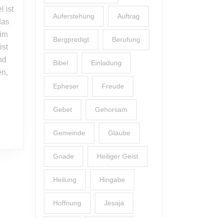
 ist
Auferstehung
Auftrag
das
 im
Bergpredigt
Berufung
ist
nd
Bibel
Einladung
en,
Epheser
Freude
Gebet
Gehorsam
Gemeinde
Glaube
Gnade
Heiliger Geist
Heilung
Hingabe
Hoffnung
Jesaja