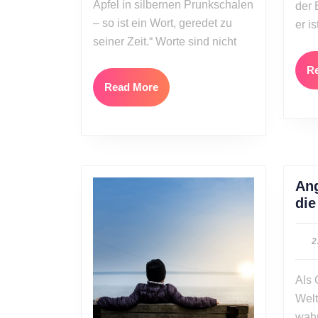
Äpfel in silbernen Prunkschalen
der 
– so ist ein Wort, geredet zu
er is
seiner Zeit.“ Worte sind nicht
R
Read
Read More
More
Ang
die
2
Als 
Welt
wahr