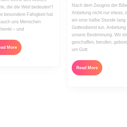
anzubeten
Nach dem Zeugnis der Bibel
te, die die Welt bedeuten“!
(Predigtreihe
Anbetung nicht nur etwas, 
e besondere Fähigkeit hat
Anbetung,
wir eine halbe Stunde lang
Teil
 auch uns Menschen
Gottesdienst tun. Anbetung 
1)
henkt – und
unsere Bestimmung. Wir si
geschaffen, berufen, gebor
Read
ead More
um Gott
More
Read
Read More
More