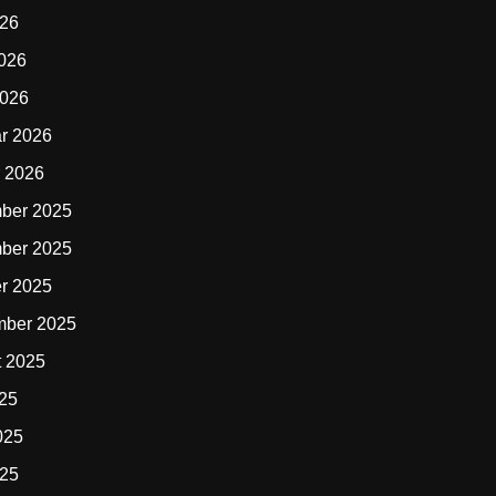
026
2026
2026
r 2026
 2026
ber 2025
ber 2025
r 2025
mber 2025
t 2025
025
025
025