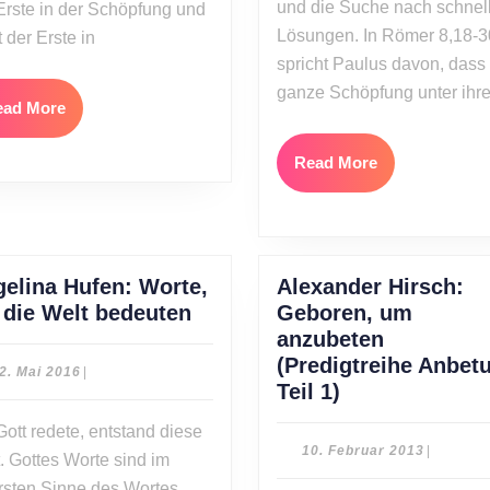
und die Suche nach schnel
Erste in der Schöpfung und
Lösungen. In Römer 8,18-3
t der Erste in
spricht Paulus davon, dass
ganze Schöpfung unter ihre
Read
ead More
More
Read
Read More
More
elina Hufen: Worte,
Alexander Hirsch:
Angelina
 die Welt bedeuten
Geboren, um
Hufen:
anzubeten
Worte,
(Predigtreihe Anbet
22.
2. Mai 2016
|
die
Alexander
Teil 1)
Mai
2016
die
Hirsch:
Gott redete, entstand diese
Welt
Geboren,
10.
10. Februar 2013
|
. Gottes Worte sind im
bedeuten
um
Februar
sten Sinne des Wortes
2013