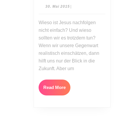
Nachfolge
30.
30. Mai 2015
|
und
Mai
2015
andere
Wieso ist Jesus nachfolgen
Schwierigkeiten
nicht einfach? Und wieso
sollten wir es trotzdem tun?
Wenn wir unsere Gegenwart
realistisch einschätzen, dann
hilft uns nur der Blick in die
Zukunft. Aber um
Read
Read More
More