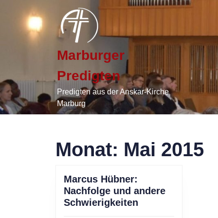
Skip
to
content
Skip
to
Marburger
content
Predigten
Predigten aus der Anskar-Kirche
Marburg
Monat:
Mai 2015
Marcus Hübner:
Nachfolge und andere
Marcus
Schwierigkeiten
Hübner: