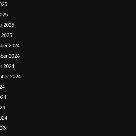
2025
2025
r 2025
 2025
ber 2024
ber 2024
r 2024
mber 2024
024
024
024
2024
2024