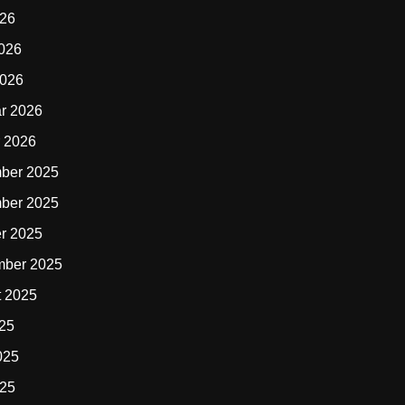
026
2026
2026
r 2026
 2026
ber 2025
ber 2025
r 2025
mber 2025
t 2025
025
025
025