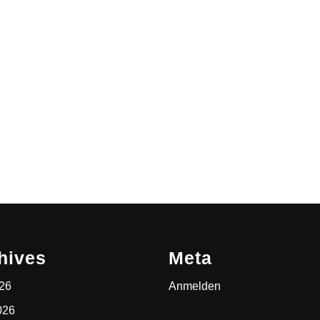
hives
Meta
026
Anmelden
026