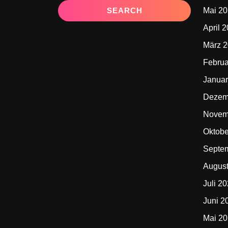
Mai 2
April 
März 
Februa
Januar
Dezem
Novem
Oktobe
Septe
Augus
Juli 2
Juni 2
Mai 2