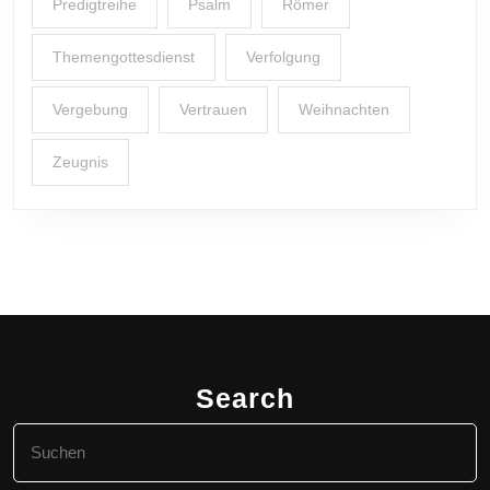
Predigtreihe
Psalm
Römer
Themengottesdienst
Verfolgung
Vergebung
Vertrauen
Weihnachten
Zeugnis
Search
Search
for: