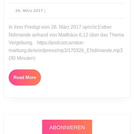
Ndimande:
Wie
26.
26. März 2017
|
auch
März
2017
wir
In ihrer Predigt vom 26. März 2017 spricht Esther
vergeben
Ndimande anhand von Matthäus 6,12 über das Thema
…
Vergebung. https://podcast.anskar-
marburg.de/wordpress/mp3/170326_ENdimande.mp3
(30 Minuten)
Read
Read More
More
ABONNIEREN