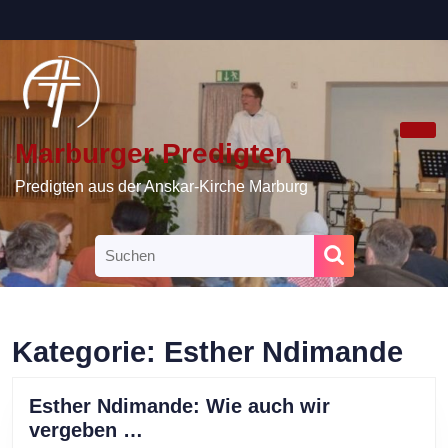
Skip
to
content
Skip
to
content
Marburger Predigten
Ope
Butt
Predigten aus der Anskar-Kirche Marburg
Search
for:
Kategorie:
Esther Ndimande
Esther Ndimande: Wie auch wir
Esther
vergeben …