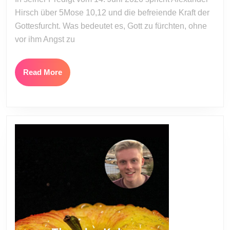
aus
Hirsch über 5Mose 10,12 und die befreiende Kraft der
Gottesfurcht. Was bedeutet es, Gott zu fürchten, ohne
vor ihm Angst zu
Read
Read More
More