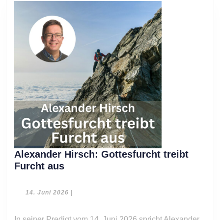
Alexander Hirsch: Gottesfurcht treibt
Alexander
Furcht aus
Hirsch:
Gottesfurcht
14.
14. Juni 2026
|
treibt
Juni
2026
Furcht
In seiner Predigt vom 14. Juni 2026 spricht Alexander