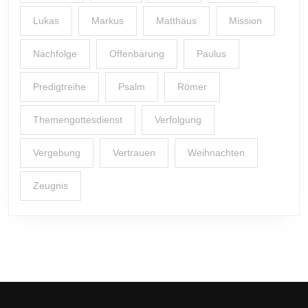
Lukas
Markus
Matthäus
Mission
Nachfolge
Offenbarung
Paulus
Predigtreihe
Psalm
Römer
Themengottesdienst
Verfolgung
Vergebung
Vertrauen
Weihnachten
Zeugnis