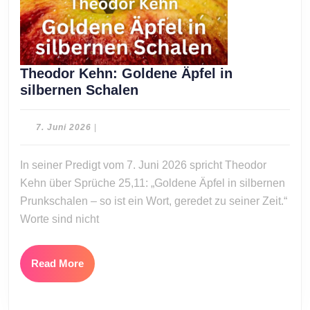
Theodor Kehn: Goldene Äpfel in
Theodor
silbernen Schalen
Kehn:
Goldene
7.
7. Juni 2026
|
Äpfel
Juni
2026
in
In seiner Predigt vom 7. Juni 2026 spricht Theodor
silbernen
Kehn über Sprüche 25,11: „Goldene Äpfel in silbernen
Schalen
Prunkschalen – so ist ein Wort, geredet zu seiner Zeit.“
Worte sind nicht
Read
Read More
More