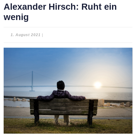
Alexander Hirsch: Ruht ein
wenig
1.
1. August 2021
|
August
2021