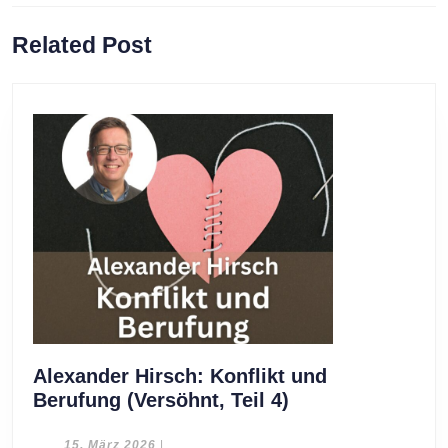
Previous
Next
Related Post
post:
post:
Alexander Hirsch: Konflikt und
Alexander
Berufung (Versöhnt, Teil 4)
Hirsch:
Konflikt
15.
15. März 2026
|