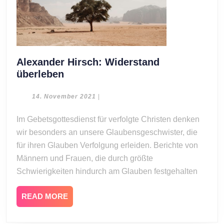
Alexander Hirsch: Widerstand
Alexander
überleben
Hirsch:
Widerstand
14.
14. November 2021
|
November
überleben
2021
Im Gebetsgottesdienst für verfolgte Christen denken
wir besonders an unsere Glaubensgeschwister, die
für ihren Glauben Verfolgung erleiden. Berichte von
Männern und Frauen, die durch größte
Schwierigkeiten hindurch am Glauben festgehalten
READ
READ MORE
MORE