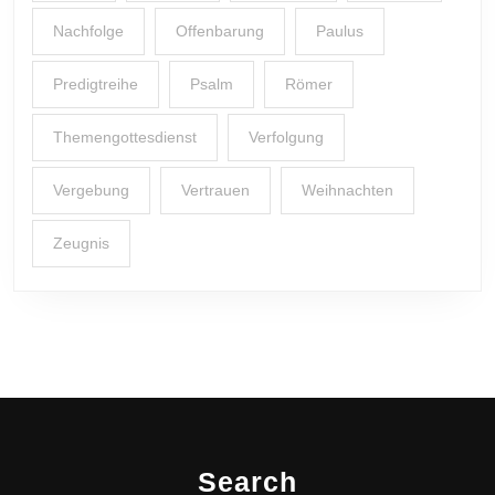
Nachfolge
Offenbarung
Paulus
Predigtreihe
Psalm
Römer
Themengottesdienst
Verfolgung
Vergebung
Vertrauen
Weihnachten
Zeugnis
Search