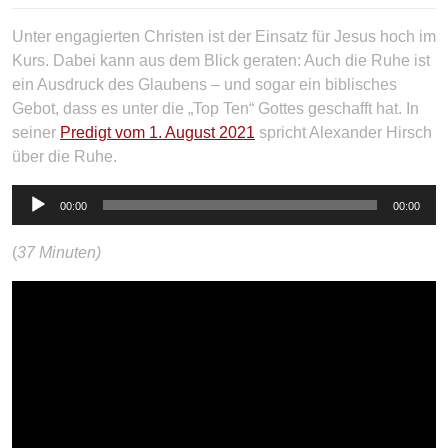
Unter engagierten Christen ist der Einsatz für Jesus hoch im
Kurs. Dabei kann aus dem Blick geraten: Auch die Ruhe ist
ein Ausdruck des Glaubens – und sogar ein biblisches
Gebot, dass es unter die „Top Ten“ Gottes geschafft hat. In
seiner
Predigt vom 1. August 2021
spricht Alexander Hirsch
über die Ruhe.
Audio-
00:00
00:00
Player
(
37 Minuten)