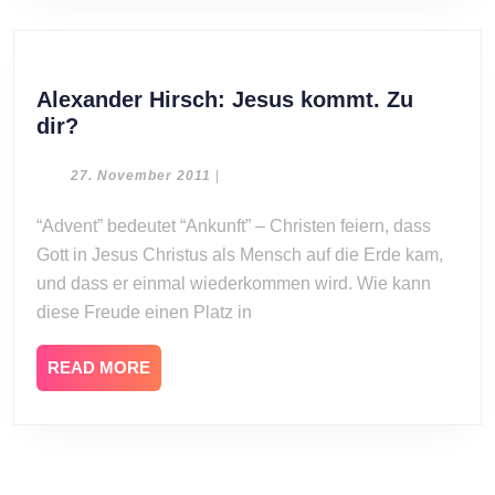
Alexander Hirsch: Jesus kommt. Zu
Alexander
dir?
Hirsch:
Jesus
27.
27. November 2011
|
November
kommt.
2011
“Advent” bedeutet “Ankunft” – Christen feiern, dass
Zu
Gott in Jesus Christus als Mensch auf die Erde kam,
dir?
und dass er einmal wiederkommen wird. Wie kann
diese Freude einen Platz in
READ
READ MORE
MORE