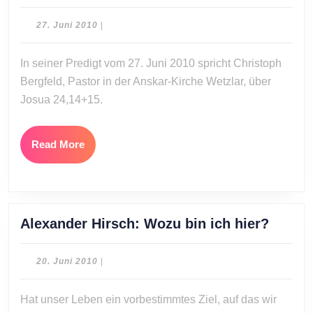
Bergfeld:
Ich
27.
27. Juni 2010
|
und
Juni
2010
mein
In seiner Predigt vom 27. Juni 2010 spricht Christoph
Haus,
Bergfeld, Pastor in der Anskar-Kirche Wetzlar, über
wir
Josua 24,14+15.
dienen
dem
Herrn
Read
Read More
More
Alexan
Alexander Hirsch: Wozu bin ich hier?
Hirsch
Wozu
20.
20. Juni 2010
|
bin
Juni
2010
ich
Hat unser Leben ein vorbestimmtes Ziel, auf das wir
hier?