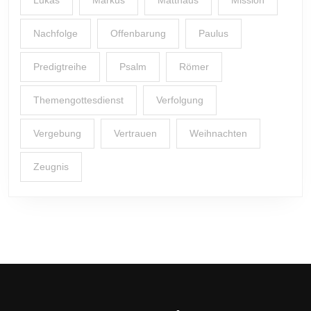
Lukas
Markus
Matthäus
Mission
Nachfolge
Offenbarung
Paulus
Predigtreihe
Psalm
Römer
Themengottesdienst
Verfolgung
Vergebung
Vertrauen
Weihnachten
Zeugnis