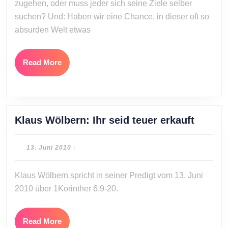
zugehen, oder muss jeder sich seine Ziele selber
suchen? Und: Haben wir eine Chance, in dieser oft so
absurden Welt etwas
Read
Read More
More
Klaus
Klaus Wölbern: Ihr seid teuer erkauft
Wölber
Ihr
13.
13. Juni 2010
|
seid
Juni
2010
teuer
Klaus Wölbern spricht in seiner Predigt vom 13. Juni
erkauft
2010 über 1Korinther 6,9-20.
Read
Read More