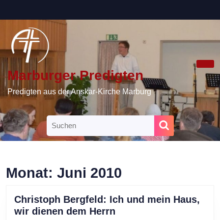
Skip
to
content
Skip
to
content
Marburger Predigten
Ope
Butt
Predigten aus der Anskar-Kirche Marburg
Search
for:
Monat:
Juni 2010
Christoph Bergfeld: Ich und mein Haus,
Christoph
wir dienen dem Herrn