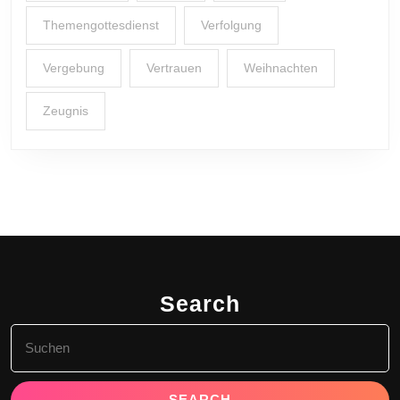
Themengottesdienst
Verfolgung
Vergebung
Vertrauen
Weihnachten
Zeugnis
Search
Search
for: