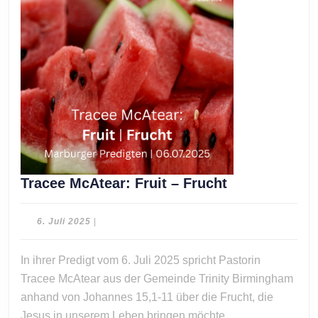
Tracee
Tracee McAtear: Fruit – Frucht
McAtear:
Fruit
6.
6. Juli 2025
|
–
Juli
2025
Frucht
In ihrer Predigt vom 6. Juli 2025 spricht Pastorin
Tracee McAtear aus der Gemeinde Trinity Birmingham
anhand von Johannes 15,1-11 über die Frucht, die
Jesus in unserem Leben bringen möchte.