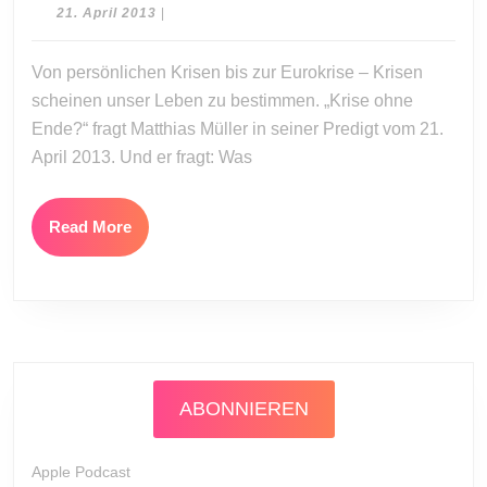
Krise
21.
21. April 2013
|
ohne
April
2013
Ende?
Von persönlichen Krisen bis zur Eurokrise – Krisen
scheinen unser Leben zu bestimmen. „Krise ohne
Ende?“ fragt Matthias Müller in seiner Predigt vom 21.
April 2013. Und er fragt: Was
Read
Read More
More
ABONNIEREN
Apple Podcast