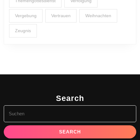
Themengottesdienst
Verfolgung
Vergebung
Vertrauen
Weihnachten
Zeugnis
Search
Search
for: