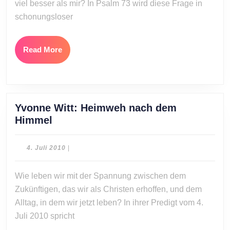
viel besser als mir? In Psalm 73 wird diese Frage in
in
schonungsloser
Gott?
Read
Read More
More
Yvonne Witt: Heimweh nach dem
Yvonne
Himmel
Witt:
Heimweh
4.
4. Juli 2010
|
nach
Juli
2010
dem
Wie leben wir mit der Spannung zwischen dem
Himmel
Zukünftigen, das wir als Christen erhoffen, und dem
Alltag, in dem wir jetzt leben? In ihrer Predigt vom 4.
Juli 2010 spricht