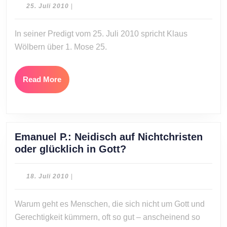
Esaus
25.
25. Juli 2010
|
Linseng
Juli
2010
In seiner Predigt vom 25. Juli 2010 spricht Klaus
Wölbern über 1. Mose 25.
Read
Read More
More
Emanuel P.: Neidisch auf Nichtchristen
Emanuel
oder glücklich in Gott?
P.:
Neidisch
18.
18. Juli 2010
|
auf
Juli
2010
Nichtchristen
Warum geht es Menschen, die sich nicht um Gott und
oder
Gerechtigkeit kümmern, oft so gut – anscheinend so
glücklich