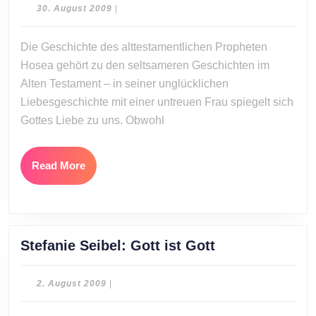
Gott
30.
30. August 2009
|
als
August
2009
Liebha
Die Geschichte des alttestamentlichen Propheten
Hosea gehört zu den seltsameren Geschichten im
Alten Testament – in seiner unglücklichen
Liebesgeschichte mit einer untreuen Frau spiegelt sich
Gottes Liebe zu uns. Obwohl
Read
Read More
More
Stefanie
Stefanie Seibel: Gott ist Gott
Seibel:
Gott
2.
2. August 2009
|
ist
August
2009
Gott