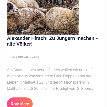
Alexander Hirsch: Zu Jüngern machen –
Alexander
alle Völker!
Hirsch:
Zu
2.
2. Februar 2020
|
Jüngern
Februar
2020
machen
Am Anfang eines neuen Jahres wollen wir uns aufs
–
Wesentliche konzentrieren: Das „Doppelgebot der
alle
Liebe“ in Matthäus 22, und der Missionsbefehl in
Völker!
Matthäus 28,16-20. In seiner Predigt vom 2. Februar
Read
Read More