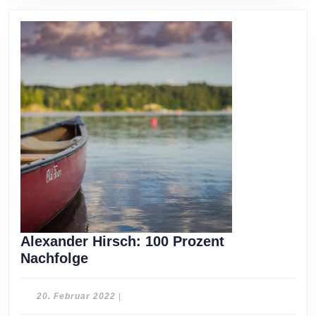
Alexander Hirsch: 100 Prozent
Alexander
Nachfolge
Hirsch:
100
20.
20. Februar 2022
|
Prozent
Februar