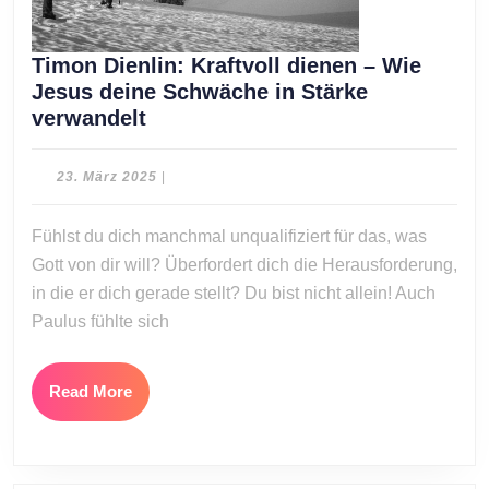
Timon Dienlin: Kraftvoll dienen – Wie
Jesus deine Schwäche in Stärke
Timon
verwandelt
Dienlin:
Kraftvoll
23.
23. März 2025
|
dienen
März
2025
–
Fühlst du dich manchmal unqualifiziert für das, was
Wie
Gott von dir will? Überfordert dich die Herausforderung,
Jesus
in die er dich gerade stellt? Du bist nicht allein! Auch
deine
Paulus fühlte sich
Schwäche
in
Stärke
Read
Read More
verwandelt
More