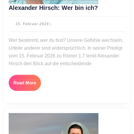
Alexander
Alexander Hirsch: Wer bin ich?
Hirsch:
Wer
15.
15. Februar 2026
|
bin
Februar
2026
ich?
Wer bestimmt, wer du bist? Unsere Gefühle wechseln,
Urteile anderer sind widersprüchlich. In seiner Predigt
vom 15. Februar 2026 zu Römer 1,7 lenkt Alexander
Hirsch den Blick auf die entscheidende
Read
Read More
More