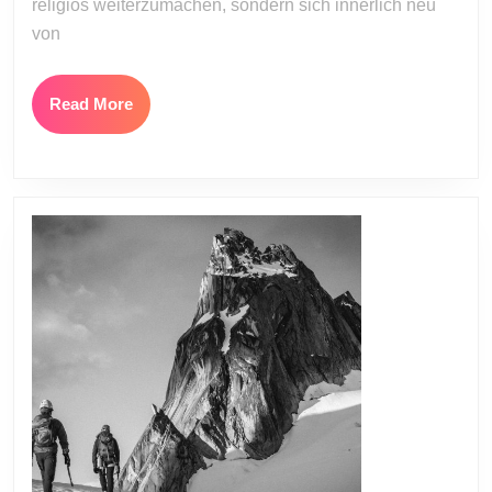
religiös weiterzumachen, sondern sich innerlich neu
von
Read
Read More
More