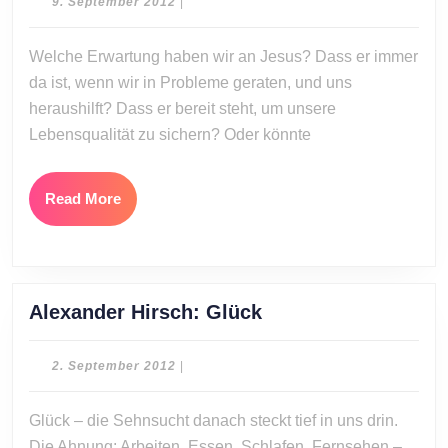
9.
9. September 2012
|
Jesus
September
2012
in
Welche Erwartung haben wir an Jesus? Dass er immer
den
da ist, wenn wir in Probleme geraten, und uns
Sturm
heraushilft? Dass er bereit steht, um unsere
Lebensqualität zu sichern? Oder könnte
Read
Read More
More
Alexander
Alexander Hirsch: Glück
Hirsch:
Glück
2.
2. September 2012
|
September
2012
Glück – die Sehnsucht danach steckt tief in uns drin.
Die Ahnung: Arbeiten, Essen, Schlafen, Fernsehen –