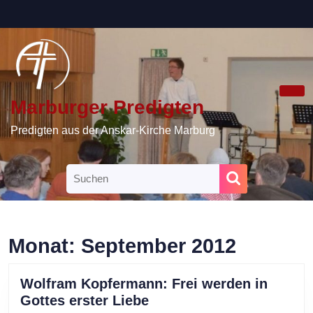
Skip
to
content
Skip
to
content
Marburger Predigten
Ope
Butt
Predigten aus der Anskar-Kirche Marburg
Search
for:
Monat:
September 2012
Wolfram Kopfermann: Frei werden in
Wolfram
Gottes erster Liebe