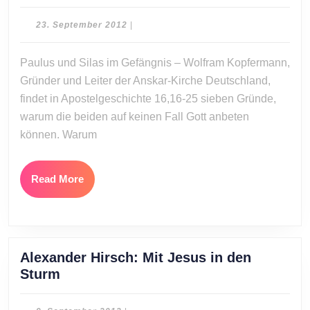
Kopfermann:
Frei
23.
23. September 2012
|
werden
September
2012
in
Paulus und Silas im Gefängnis – Wolfram Kopfermann,
Gottes
Gründer und Leiter der Anskar-Kirche Deutschland,
erster
findet in Apostelgeschichte 16,16-25 sieben Gründe,
Liebe
warum die beiden auf keinen Fall Gott anbeten
können. Warum
Read
Read More
More
Alexander Hirsch: Mit Jesus in den
Alexander
Sturm
Hirsch:
Mit