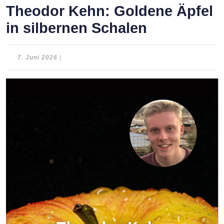
Theodor Kehn: Goldene Äpfel
in silbernen Schalen
7.
7. Juni 2026
|
Juni
2026