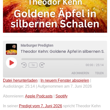
Marburger Predigten
Theodor Kehn: Goldene Äpfel in silbernen Schalen
Play
1x
00:00
/
25:14
Episode
ABONNIEREN
TEILEN
Datei herunterladen
|
In neuem Fenster abspielen
|
Audiolänge: 25:14
|
Aufgenommen am 7. Juni 2026
TEILEN
Apple Podcasts
Spotify
RSS FEED
Abonnieren:
Apple Podcasts
|
Spotify
LINK
In seiner
Predigt vom 7. Juni 2026
spricht Theodor Kehn
EMBED