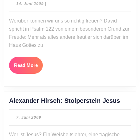
Fre
14.
14. Juni 2009
|
am
Juni
2009
Hau
Worüber können wir uns so richtig freuen? David
Got
spricht in Psalm 122 von einem besonderen Grund zur
Freude: Mehr als alles andere freut er sich darüber, im
Haus Gottes zu
Read
Read More
More
Alexan
Alexander Hirsch: Stolperstein Jesus
Hirsch
Stolpe
7.
7. Juni 2009
|
Jesus
Juni
2009
Wer ist Jesus? Ein Weisheitslehrer, eine tragische