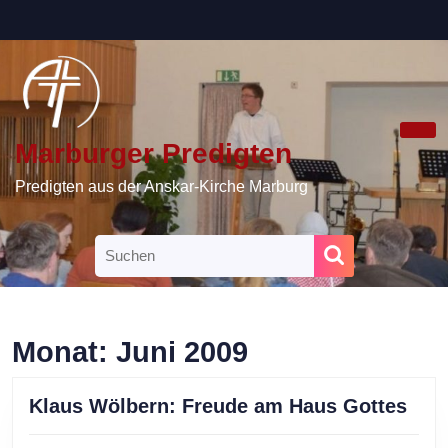
Skip
to
content
Skip
to
content
Marburger Predigten
Ope
Butt
Predigten aus der Anskar-Kirche Marburg
Search
for:
Monat:
Juni 2009
Kla
Klaus Wölbern: Freude am Haus Gottes
Wöl