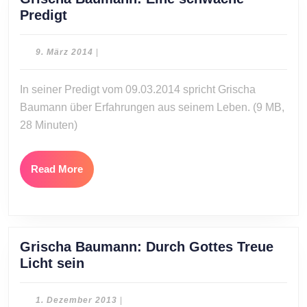
Grischa
Predigt
Baumann:
Eine
9.
9. März 2014
|
schwache
März
2014
Predigt
In seiner Predigt vom 09.03.2014 spricht Grischa
Baumann über Erfahrungen aus seinem Leben. (9 MB,
28 Minuten)
Read
Read More
More
Grischa Baumann: Durch Gottes Treue
Grischa
Licht sein
Baumann:
Durch
1.
1. Dezember 2013
|