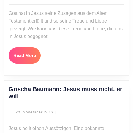
Gottes
Dezember
2013
Treue
Gott hat in Jesus seine Zusagen aus dem Alten
Licht
Testament erfüllt und so seine Treue und Liebe
sein
gezeigt. Wie kann uns diese Treue und Liebe, die uns
in Jesus begegnet
Read
Read More
More
Grischa Baumann: Jesus muss nicht, er
Grischa
will
Baumann:
Jesus
24.
24. November 2013
|
muss
November
2013
nicht,
Jesus heilt einen Aussätzigen. Eine bekannte
er