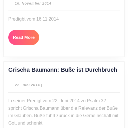
16.
16. November 2014
|
November
2014
Predigbt vom 16.11.2014
Read
Read More
More
Gri
Grischa Baumann: Buße ist Durchbruch
Bau
Buß
22.
22. Juni 2014
|
ist
Juni
2014
Dur
In seiner Predigt vom 22. Juni 2014 zu Psalm 32
spricht Grischa Baumann über die Relevanz der Buße
im Glauben. Buße führt zurück in die Gemeinschaft mit
Gott und schenkt