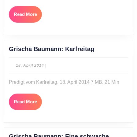
Read
Read More
More
Grischa
Grischa Baumann: Karfreitag
Baumann:
Karfreitag
18.
18. April 2014
|
April
2014
Predigt vom Karfreitag, 18. April 2014 7 MB, 21 Min
Read
Read More
More
Grischa Baumann: Eine schwache