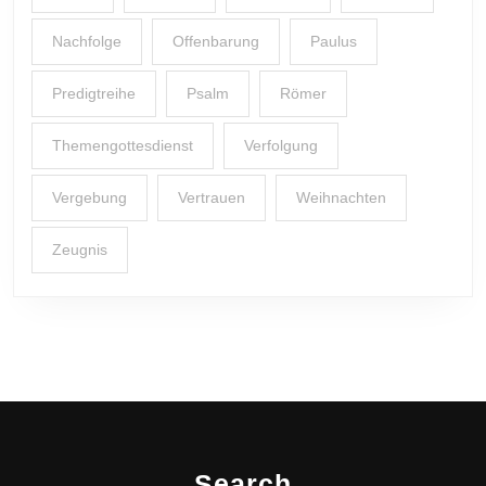
Nachfolge
Offenbarung
Paulus
Predigtreihe
Psalm
Römer
Themengottesdienst
Verfolgung
Vergebung
Vertrauen
Weihnachten
Zeugnis
Search