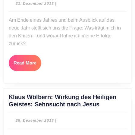
Worauf
31.
31. Dezember 2013
|
baust
Dezember
2013
du?
Am Ende eines Jahres und beim Ausblick auf das
neue Jahr stellt sich uns die Frage: Was trägt mich in
den Krisen – und worauf führe ich meine Erfolge
zurück?
Read
Read More
More
Klaus Wölbern: Wirkung des Heiligen
Klaus
Geistes: Sehnsucht nach Jesus
Wölbern:
Wirkung
29.
29. Dezember 2013
|
des
Dezember
2013
Heiligen