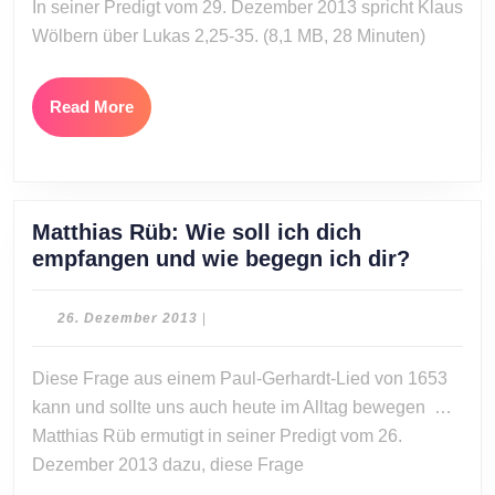
In seiner Predigt vom 29. Dezember 2013 spricht Klaus
Geistes:
Wölbern über Lukas 2,25-35. (8,1 MB, 28 Minuten)
Sehnsucht
nach
Jesus
Read
Read More
More
Matthias Rüb: Wie soll ich dich
Matthia
empfangen und wie begegn ich dir?
Rüb:
Wie
26.
26. Dezember 2013
|
soll
Dezember
2013
ich
Diese Frage aus einem Paul-Gerhardt-Lied von 1653
dich
kann und sollte uns auch heute im Alltag bewegen …
empfan
Matthias Rüb ermutigt in seiner Predigt vom 26.
und
Dezember 2013 dazu, diese Frage
wie