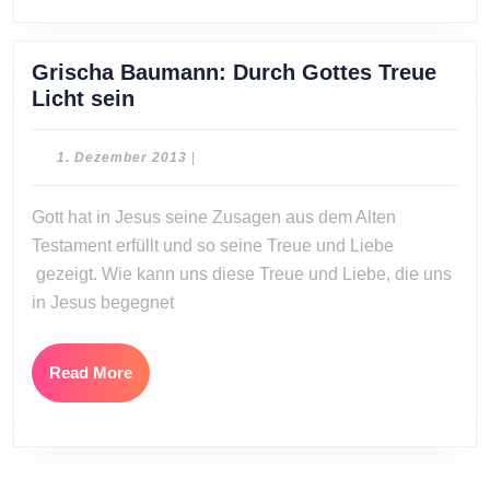
Grischa Baumann: Durch Gottes Treue
Grischa
Licht sein
Baumann:
Durch
1.
1. Dezember 2013
|
Gottes
Dezember
2013
Treue
Gott hat in Jesus seine Zusagen aus dem Alten
Licht
Testament erfüllt und so seine Treue und Liebe
sein
gezeigt. Wie kann uns diese Treue und Liebe, die uns
in Jesus begegnet
Read
Read More
More