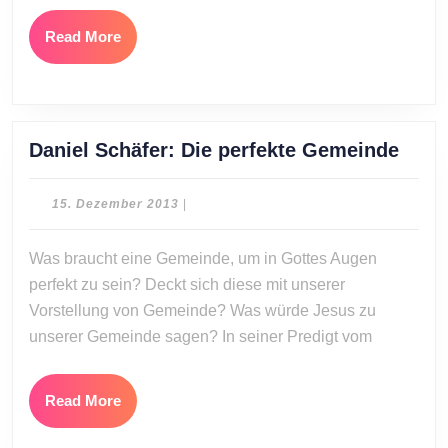
begegn
ich
Read
Read More
dir?
More
Danie
Daniel Schäfer: Die perfekte Gemeinde
Schäf
Die
15.
15. Dezember 2013
|
perfe
Dezember
2013
Geme
Was braucht eine Gemeinde, um in Gottes Augen
perfekt zu sein? Deckt sich diese mit unserer
Vorstellung von Gemeinde? Was würde Jesus zu
unserer Gemeinde sagen? In seiner Predigt vom
Read
Read More
More