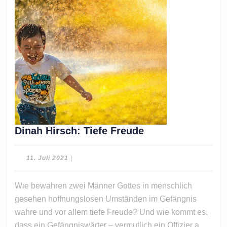
Dinah
Dinah Hirsch: Tiefe Freude
Hirsch:
Tiefe
11.
11. Juli 2021
|
Freude
Juli
2021
Wie bewahren zwei Männer Gottes in menschlich
gesehen hoffnungslosen Umständen im Gefängnis
wahre und vor allem tiefe Freude? Und wie kommt es,
dass ein Gefängniswärter – vermutlich ein Offizier a.