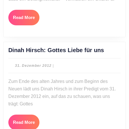
Read
Read More
More
Dinah
Dinah Hirsch: Gottes Liebe für uns
Hirsch:
Gottes
31.
31. Dezember 2012
|
Liebe
Dezember
2012
für
Zum Ende des alten Jahres und zum Beginn des
uns
Neuen lädt uns Dinah Hirsch in ihrer Predigt vom 31.
Dezember 2012 ein, auf das zu schauen, was uns
trägt: Gottes
Read
Read More
More