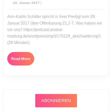
Sch
29.
29. Januar 2017
|
Da
Januar
2017
ne
Ann-Katrin Schäfer spricht in ihrer Predigt vom 29.
Je
Januar 2017 über Offenbarung 21,1-7. Was haben wir
vor uns? https://podcast.anskar-
marburg.de/wordpress/mp3/170129_akschaefer.mp3
(26 Minuten)
Read
Read More
More
ABONNIEREN