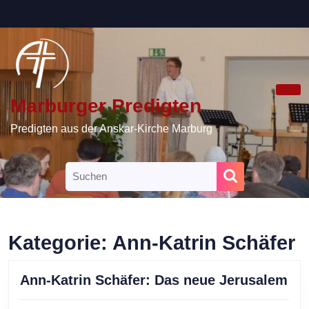
Skip
to
content
Skip
to
content
Marburger Predigten
Ope
Butt
Predigten aus der Anskar-Kirche Marburg
Search
for:
Kategorie:
Ann-Katrin Schäfer
An
Ann-Katrin Schäfer: Das neue Jerusalem
Kat