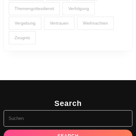
Themengottesdienst
Verfolgung
Vergebung
Vertrauen
Weihnachten
Zeugnis
Search
Search
for: