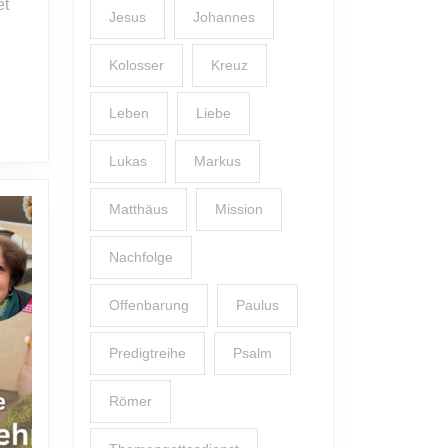
et
Jesus
Johannes
Kolosser
Kreuz
Leben
Liebe
Lukas
Markus
Matthäus
Mission
Nachfolge
Offenbarung
Paulus
Predigtreihe
Psalm
Römer