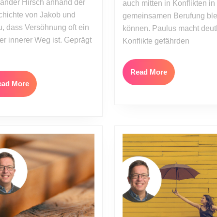
ander Hirsch anhand der
auch mitten in Konflikten in 
Teil
hichte von Jakob und
5)
gemeinsamen Berufung ble
, dass Versöhnung oft ein
können. Paulus macht deutl
er innerer Weg ist. Geprägt
Konflikte gefährden
Read
Read More
More
Read
ead More
More