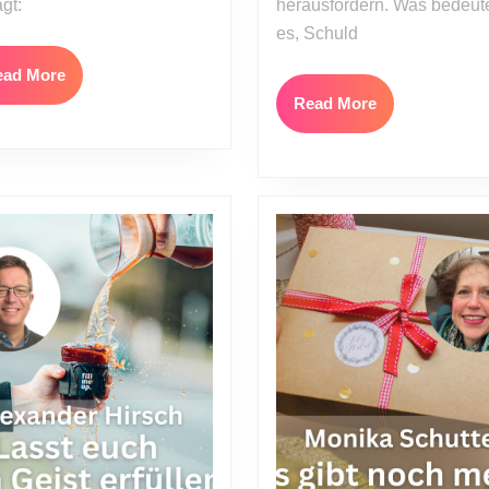
agt:
herausfordern. Was bedeut
es, Schuld
Read
ead More
More
Read
Read More
More