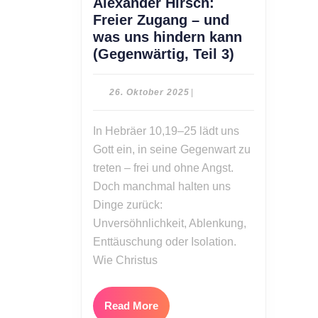
Alexander Hirsch:
Freier Zugang – und
was uns hindern kann
Alexander
(Gegenwärtig, Teil 3)
Hirsch:
Freier
26.
26. Oktober 2025
|
Zugang
Oktober
2025
–
In Hebräer 10,19–25 lädt uns
und
Gott ein, in seine Gegenwart zu
was
treten – frei und ohne Angst.
uns
Doch manchmal halten uns
hindern
Dinge zurück:
kann
(Gegenwärti
Unversöhnlichkeit, Ablenkung,
Teil
Enttäuschung oder Isolation.
3)
Wie Christus
Read
Read More