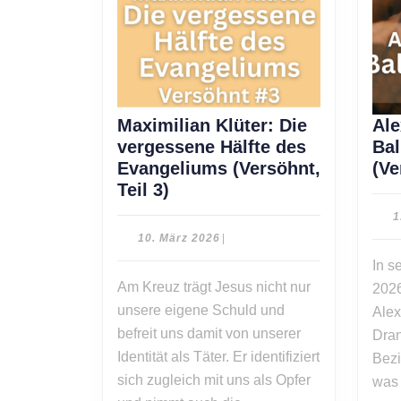
Maximilian Klüter: Die
Ale
vergessene Hälfte des
Bal
Evangeliums (Versöhnt,
(Ve
Maximilian
Teil 3)
Klüter:
1
Die
10.
10. März 2026
|
vergessene
März
In s
2026
Hälfte
Am Kreuz trägt Jesus nicht nur
2026
des
unsere eigene Schuld und
Alex
Evangeliums
befreit uns damit von unserer
Dran
(Versöhnt,
Identität als Täter. Er identifiziert
Teil
Bezi
sich zugleich mit uns als Opfer
3)
was 