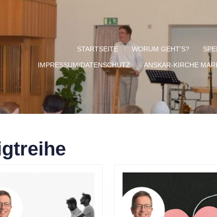
STARTSEITE
WORUM GEHT’S?
SPE
IMPRESSUM/DATENSCHUTZ
ANSKAR-KIRCHE MA
igtreihe