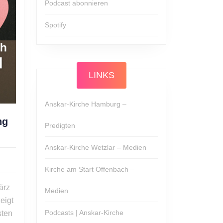
Podcast abonnieren
Spotify
LINKS
Anskar-Kirche Hamburg –
ng
Predigten
xander
sch:
Anskar-Kirche Wetzlar – Medien
flikt
d
Kirche am Start Offenbach –
ufung
ärz
Medien
rsöhnt,
eigt
Podcasts | Anskar-Kirche
sten