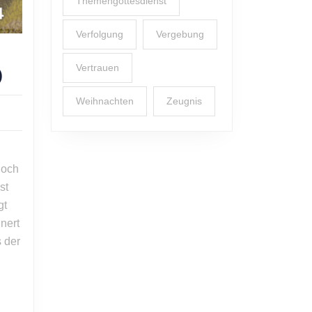
Themengottesdienst
Verfolgung
Vergebung
Vertrauen
Monika
)
Schutte:
Weihnachten
Zeugnis
Es
gibt
er
noch
mehr!
noch
(Gegenwärtig,
st
Teil
gt
4)
nert
 der