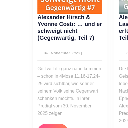
Alexander Hirsch &
Ale
Yvonne Costi: … und er
Las
schweigt nicht
erf
Alexander
(Gegenwärtig, Teil 7)
Tei
Hirsch
&
30.
30. November 2025
|
2
Yvonne
November
2025
Costi:
Gott will dir ganz nahe kommen
Die 
…
– schon in 4Mose 11,16-17.24-
Geis
und
29 wird sichtbar, wie sehr er
lebe
er
seinem Volk seine Gegenwart
Nach
schweigt
schenken möchte. In ihrer
nicht
Ephe
(Gegenwärti
Predigt vom 30. November
Alex
Teil
2025 zeigen
Pred
7)
2025