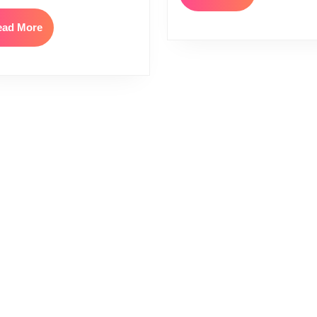
More
Read
ead More
More