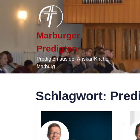
Skip
to
content
Skip
to
Marburger
content
Predigten
Predigten aus der Anskar-Kirche
Marburg
Schlagwort:
Pred