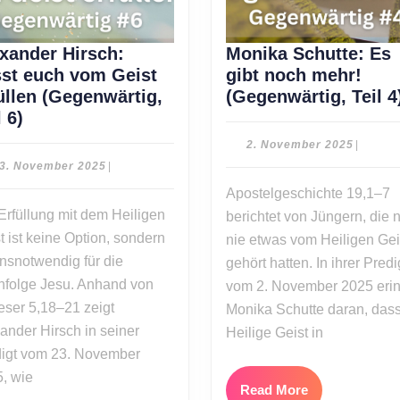
xander Hirsch:
Monika Schutte: Es
st euch vom Geist
gibt noch mehr!
üllen (Gegenwärtig,
(Gegenwärtig, Teil 4
Alexander
l 6)
Hirsch:
2.
2. November 2025
|
Lasst
Novemb
23.
3. November 2025
|
2025
euch
November
Apostelgeschichte 19,1–7
2025
vom
Erfüllung mit dem Heiligen
berichtet von Jüngern, die 
Geist
t ist keine Option, sondern
nie etwas vom Heiligen Gei
erfüllen
nsnotwendig für die
gehört hatten. In ihrer Predi
(Gegenwärtig,
folge Jesu. Anhand von
Teil
vom 2. November 2025 erin
ser 5,18–21 zeigt
6)
Monika Schutte daran, dass
g,
ander Hirsch in seiner
Heilige Geist in
igt vom 23. November
, wie
Read
Read More