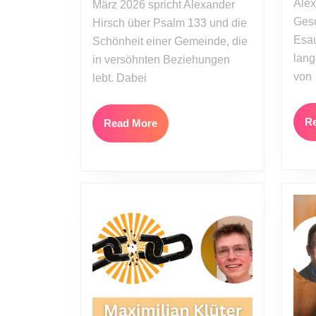
Alex
März 2026 spricht Alexander
Gesc
Hirsch über Psalm 133 und die
Esau
Schönheit einer Gemeinde, die
lang
in versöhnten Beziehungen
von
lebt. Dabei
R
Read
Read More
More