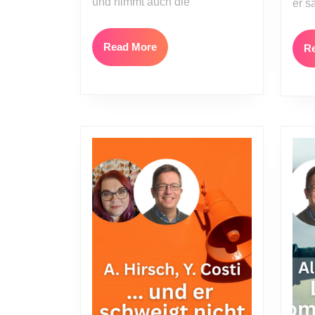
und nimmt auch die
er s
Read
Read More
R
More