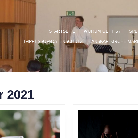
STARTSEITE
WORUM GEHT’S?
SPE
IMPRESSUM/DATENSCHUTZ
ANSKAR-KIRCHE MA
r 2021