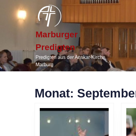
Skip
to
content
Skip
to
Marburger
content
Predigten
Predigten aus der Anskar-Kirche
Marburg
Monat:
Septembe