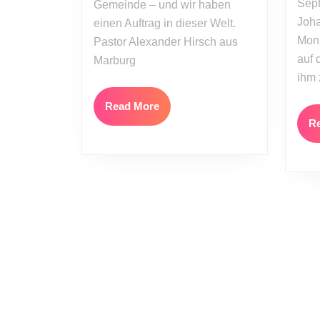
Sep
Gemeinde – und wir haben
Joha
einen Auftrag in dieser Welt.
Moni
Pastor Alexander Hirsch aus
auf 
Marburg
ihm 
Read
Read More
More
R