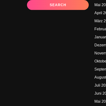
Mai 2
April 
März 
Februa
Januar
Dezem
Novem
Oktobe
Septe
Augus
Juli 2
Juni 2
Mai 2