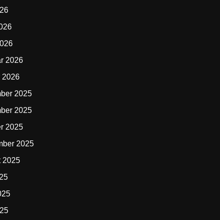
026
2026
2026
r 2026
 2026
ber 2025
ber 2025
r 2025
mber 2025
t 2025
025
025
025