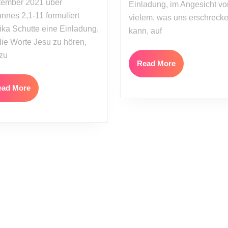
tember 2021 über
tut,
Einladung, im Angesicht vo
nnes 2,1-11 formuliert
oder:
vielem, was uns erschreck
ka Schutte eine Einladung,
Das
kann, auf
Beste
die Worte Jesu zu hören,
kommt
zu
Read
Read More
zum
More
Schluss
Read
ead More
More