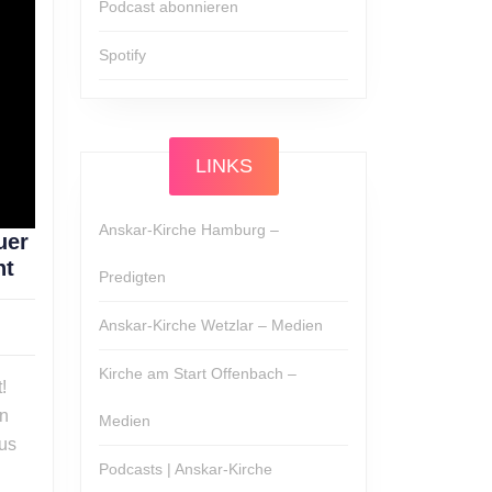
Podcast abonnieren
Spotify
LINKS
Anskar-Kirche Hamburg –
uer
Alexander
ht
Predigten
Hirsch:
Euer
Anskar-Kirche Wetzlar – Medien
Herz
ber
erschrecke
Kirche am Start Offenbach –
!
nicht
an
Medien
us
Podcasts | Anskar-Kirche