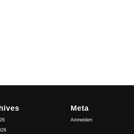
hives
Meta
026
Anmelden
026