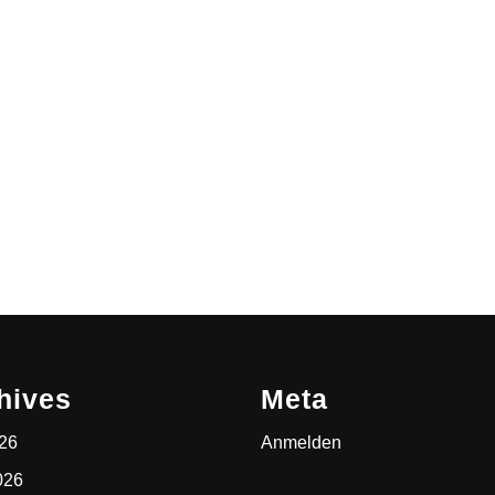
hives
Meta
026
Anmelden
026