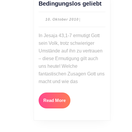
Linda
Bedingungslos geliebt
Käferstein
Bedingung
10.
10. Oktober 2010
|
geliebt
Oktober
2010
In Jesaja 43,1-7 ermutigt Gott
sein Volk, trotz schwieriger
Umstände auf ihn zu vertrauen
– diese Ermutigung gilt auch
uns heute! Welche
fantastischen Zusagen Gott uns
macht und wie das
Read
Read More
More