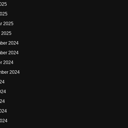
2025
2025
r 2025
 2025
ber 2024
ber 2024
r 2024
mber 2024
024
024
024
2024
2024