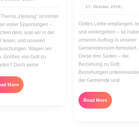
von
Einander
Oktober
17.
17. Oktober 2010
|
2010
Jesus
stärken
Oktober
Thema „Heilung“ ist immer
2010
erwarten
in
Gottes Liebe empfangen, l
er voller Spannungen –
der
und weitergeben – so habe
chen dem, was wir in der
Gemeinde
unseren Auftrag in unserer
l lesen, und unseren
Gemeindevision formuliert.
äuschungen. Wagen wir
Diese drei Seiten – die
, Großes von Gott zu
Beziehung zu Gott,
rten? Doch seine
Beziehungen untereinander
der Gemeinde und
Read
ead More
More
Read
Read More
More