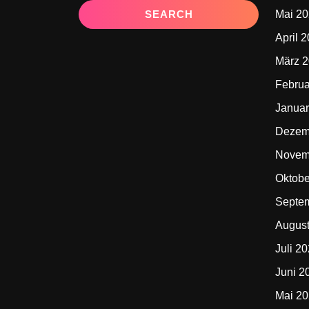
Mai 2
April 
März 
Februa
Januar
Dezem
Novem
Oktobe
Septe
Augus
Juli 2
Juni 2
Mai 2