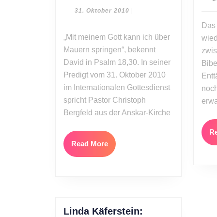
Mit
31.
31. Oktober 2010
|
meinem
Oktober
Das 
2010
Gott
„Mit meinem Gott kann ich über
wied
kann
Mauern springen“, bekennt
zwis
ich
David in Psalm 18,30. In seiner
Bibe
über
Predigt vom 31. Oktober 2010
Mauern
Entt
im Internationalen Gottesdienst
springen
noch
spricht Pastor Christoph
erwa
Bergfeld aus der Anskar-Kirche
R
Read
Read More
More
Linda Käferstein: