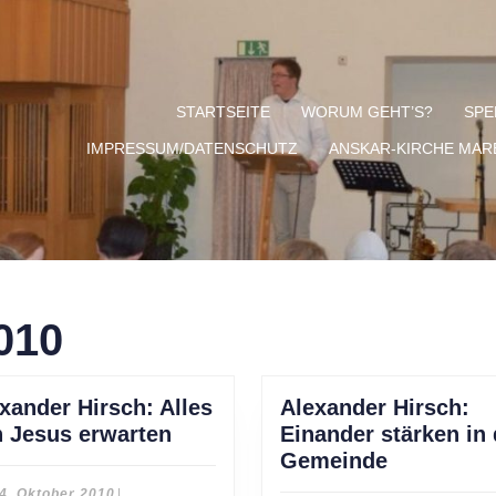
STARTSEITE
WORUM GEHT’S?
SPE
IMPRESSUM/DATENSCHUTZ
ANSKAR-KIRCHE MA
010
xander Hirsch: Alles
Alexander Hirsch:
Alexander
 Jesus erwarten
Einander stärken in 
Hirsch:
Alexander
Gemeinde
Alles
Hirsch:
24.
4. Oktober 2010
|