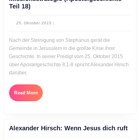
Alexander
Teil 18)
Hirsch:
Göttliche
25.
25. Oktober 2015
|
Missionsstrategie
Oktober
2015
(Apostelgeschichte
Nach der Steinigung von Stephanus gerät die
Teil
Gemeinde in Jerusalem in die größte Krise ihrer
18)
Geschichte. In seiner Predigt vom 25. Oktober 2015
über Apostelgeschichte 8,1-8 spricht Alexander Hirsch
darüber,
Read
Read More
More
Ale
Alexander Hirsch: Wenn Jesus dich ruft
Hirs