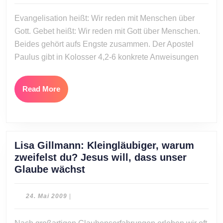
2011
Evangelisat
Evangelisation heißt: Wir reden mit Menschen über
(Kolosser,
Gott. Gebet heißt: Wir reden mit Gott über Menschen.
Teil
Beides gehört aufs Engste zusammen. Der Apostel
9)
Paulus gibt in Kolosser 4,2-6 konkrete Anweisungen
Read
Read More
More
Lisa Gillmann: Kleingläubiger, warum
zweifelst du? Jesus will, dass unser
Lisa
Glaube wächst
Gillmann:
Kleingläubiger,
24.
24. Mai 2009
|
warum
Mai
2009
zweifelst