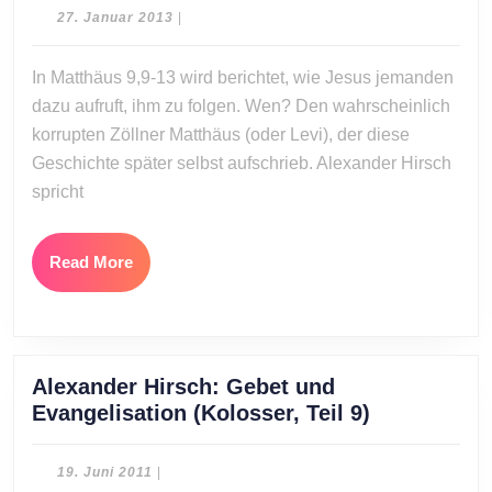
We
27.
27. Januar 2013
|
Jes
Januar
2013
dic
In Matthäus 9,9-13 wird berichtet, wie Jesus jemanden
ruft
dazu aufruft, ihm zu folgen. Wen? Den wahrscheinlich
korrupten Zöllner Matthäus (oder Levi), der diese
Geschichte später selbst aufschrieb. Alexander Hirsch
spricht
Read
Read More
More
Alexander Hirsch: Gebet und
Alexander
Evangelisation (Kolosser, Teil 9)
Hirsch:
Gebet
19.
19. Juni 2011
|
und
Juni