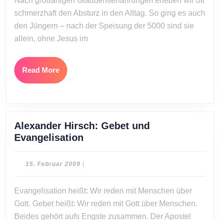
Nach großartigen Glaubenserfahrungen erleben wir oft
du?
schmerzhaft den Absturz in den Alltag. So ging es auch
Jesus
den Jüngern – nach der Speisung der 5000 sind sie
will,
allein, ohne Jesus im
dass
unser
Glaube
Read
Read More
wächst
More
Alexander Hirsch: Gebet und
Alexander
Evangelisation
Hirsch:
Gebet
15.
15. Februar 2009
|
und
Februar
2009
Evangelisation
Evangelisation heißt: Wir reden mit Menschen über
Gott. Gebet heißt: Wir reden mit Gott über Menschen.
Beides gehört aufs Engste zusammen. Der Apostel