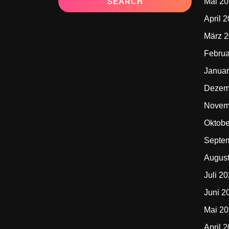
Mai 2
April 
März 
Februa
Januar
Dezem
Novem
Oktobe
Septe
Augus
Juli 2
Juni 2
Mai 2
April 