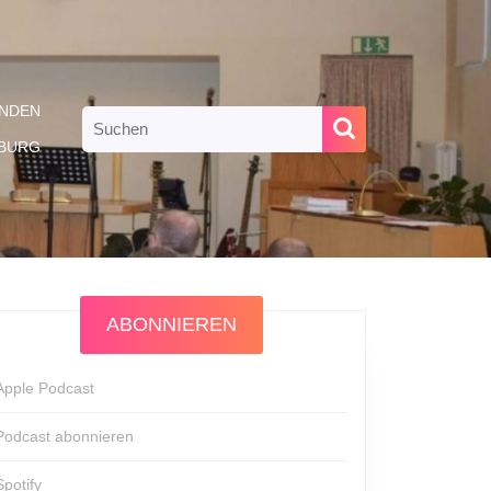
NDEN
Search
for:
RBURG
ABONNIEREN
Apple Podcast
Podcast abonnieren
Spotify