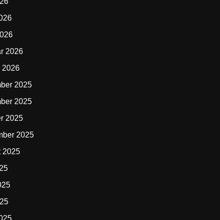
026
2026
2026
r 2026
 2026
ber 2025
ber 2025
r 2025
mber 2025
t 2025
025
025
025
2025