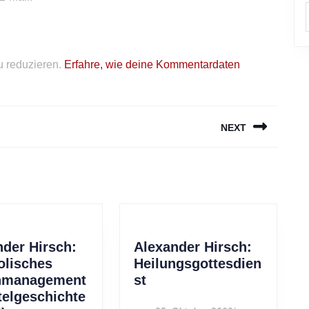
 reduzieren.
Erfahre, wie deine Kommentardaten
NEXT
Next
post:
nder Hirsch:
Alexander Hirsch:
olisches
Heilungsgottesdien
Alexander
nmanagement
st
Hirsch:
telgeschichte