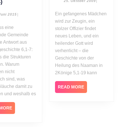
Alexander
Heilungsgottesdienst
4)
25.
25. Oktober 2009
|
Oktober
Hirsch:
2009
Ein gefangenes Mädchen
Apostolisches
28.
Juni 2015
|
Juni
Krisenmanagement
wird zur Zeugin, ein
2015
(Apostelgeschichte
stolzer Offizier findet
nde Gemeinde
Teil
neues Leben, und ein
14)
e Antwort aus
heilender Gott wird
eschichte 6,1-7:
verherrlicht – die
 die Strukturen
Geschichte von der
en. Warum
Heilung des Naaman in
en nicht
2Könige 5,1-19 kann
ich sind, was
läuche damit zu
READ
READ MORE
MORE
en und weshalb es
READ
 MORE
MORE