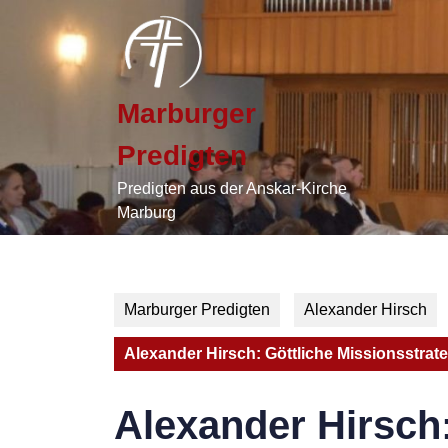
Skip
to
content
Skip
to
Marburger
content
Predigten
Predigten aus der Anskar-Kirche
Marburg
Marburger Predigten
Alexander Hirsch
Alexander Hirsch: Göttliche Missionsstrate
Alexander Hirsch: