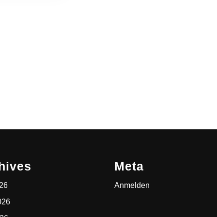
hives
Meta
026
Anmelden
026