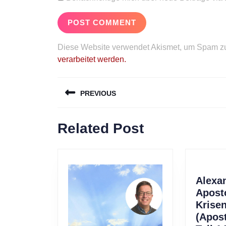
Diese Website verwendet Akismet, um Spam zu
verarbeitet werden.
Beitragsnavigation
PREVIOUS
Previous
Related Post
post:
Alexa
Apost
Krise
(Apos