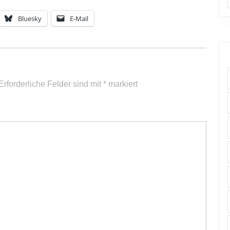
zu
Bluesky
E-Mail
regeln.
Erforderliche Felder sind mit
*
markiert