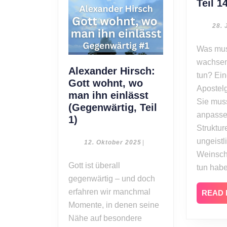
Teil 1
28. 
Was muss eine
wachse
Alexander Hirsch:
tun? Ein
Gott wohnt, wo
Apostelg
man ihn einlässt
Sie muss
(Gegenwärtig, Teil
anpass
Alexander
1)
Struktur
Hirsch:
ungeistl
Gott
12.
12. Oktober 2025
|
Oktober
wohnt,
Weinsch
2025
Gott ist überall
wo
tun hab
gegenwärtig – und doch
man
ihn
erfahren wir manchmal
READ
einlässt
Momente, in denen seine
(Gegenwärtig,
Nähe auf besondere