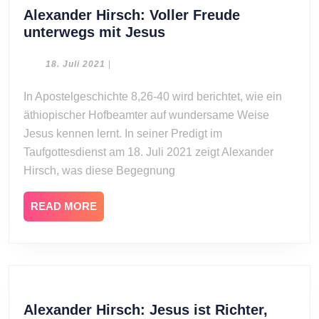
Alexander Hirsch: Voller Freude
Alexander
unterwegs mit Jesus
Hirsch:
Voller
18.
18. Juli 2021
|
Juli
Freude
2021
In Apostelgeschichte 8,26-40 wird berichtet, wie ein
unterwegs
äthiopischer Hofbeamter auf wundersame Weise
mit
Jesus
Jesus kennen lernt. In seiner Predigt im
Taufgottesdienst am 18. Juli 2021 zeigt Alexander
Hirsch, was diese Begegnung
READ
READ MORE
MORE
Alexander Hirsch: Jesus ist Richter,