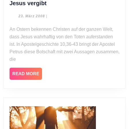
Alexander
Jesus vergibt
Hirsch:
Jesus
23.
23. März 2008
|
März
ist
2008
An Ostern bekennen Christen auf der ganzen Welt,
Richter,
dass Jesus wahrhaftig von den Toten auferstanden
Jesus
vergibt
ist. In Apostelgeschichte 10,36-43 bringt der Apostel
Petrus diese Botschaft mit zwei Aussagen zusammen,
die
READ
READ MORE
MORE