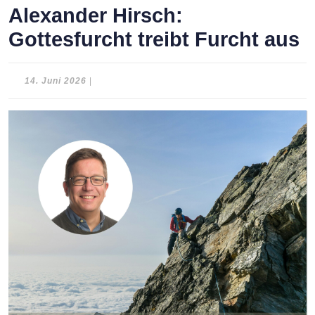
Alexander Hirsch:
Gottesfurcht treibt Furcht aus
14.
14. Juni 2026
|
Juni
2026