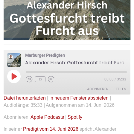
Marburger Predigten
Alexander Hirsch: Gottesfurcht treibt Furcht aus
Play
1x
00:00
/
35:33
Episode
ABONNIEREN
TEILEN
Datei herunterladen
|
In neuem Fenster abspielen
|
Audiolänge: 35:33
|
Aufgenommen am 14. Juni 2026
TEILEN
Apple Podcasts
Spotify
RSS FEED
Abonnieren:
Apple Podcasts
|
Spotify
LINK
In seiner
Predigt vom 14. Juni 2026
spricht Alexander
EMBED