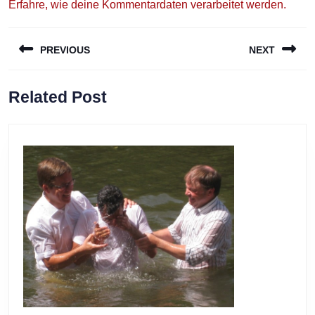
Erfahre, wie deine Kommentardaten verarbeitet werden.
Beitragsnavigation
PREVIOUS
NEXT
Previous
Next
Related Post
post:
post: