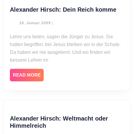
Alexa
Alexander Hirsch: Dein Reich komme
Hirsch
Dein
18.
18. Januar 2009
|
Januar
Reich
2009
Lehre uns beten, sagen die Jünger zu Jesus. Sie
komm
hatten begriffen: bei Jesus bleiben wir in der Schule.
Da haben wir nie ausgelernt. Und wo finden wir
bessere Lehrer im
READ
READ MORE
MORE
Alexander Hirsch: Weltmacht oder
Alexander
Himmelreich
Hirsch: