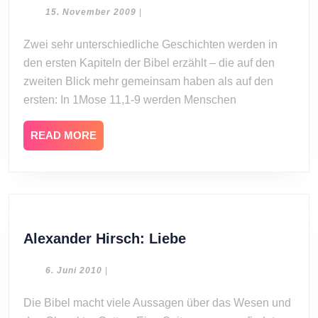
Weltmacht
15.
15. November 2009
|
November
oder
2009
Zwei sehr unterschiedliche Geschichten werden in
Himmelreich
den ersten Kapiteln der Bibel erzählt – die auf den
zweiten Blick mehr gemeinsam haben als auf den
ersten: In 1Mose 11,1-9 werden Menschen
READ
READ MORE
MORE
Alexander
Alexander Hirsch: Liebe
Hirsch:
Liebe
6.
6. Juni 2010
|
Juni
2010
Die Bibel macht viele Aussagen über das Wesen und