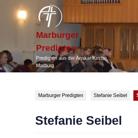
Skip
to
content
Skip
to
Marburger
content
Predigten
Predigten aus der Anskar-Kirche
Marburg
Marburger Predigten
Stefanie Seibel
Stefanie Seibel