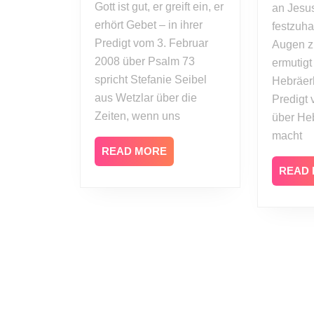
Gott ist gut, er greift ein, er
gegen
an Jesu
erhört Gebet – in ihrer
die
festzuha
hässlichen
Predigt vom 3. Februar
Augen z
Geschwister
2008 über Psalm 73
ermutigt
spricht Stefanie Seibel
Hebräerb
aus Wetzlar über die
Predigt 
Zeiten, wenn uns
über He
macht
READ
READ MORE
MORE
READ