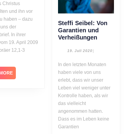
s Christus
lten und ihn vor
u haben – dazu
Steffi Seibel: Von
 uns der
Garantien und
rief. In ihrer
Steffi
Verheißungen
vom 19. April 2009
Seibel:
bräer 12,1-3
Von
19.
19. Juli 2020
|
Juli
Garantien
2020
In den letzten Monaten
und
haben viele von uns
Verheißunge
READ
 MORE
MORE
erlebt, dass wir unser
Leben viel weniger unter
Kontrolle haben, als wir
das vielleicht
angenommen hatten.
Dass es im Leben keine
Garantien