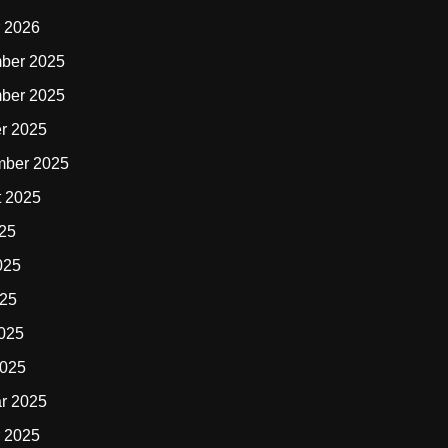
 2026
ber 2025
ber 2025
r 2025
mber 2025
t 2025
025
025
025
2025
2025
r 2025
 2025