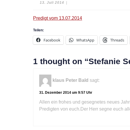
13.
13. Juli 2014
|
Juli
2014
Predigt vom 13.07.2014
Teilen:
Facebook
WhatsApp
Threads
1 thought on “Stefanie S
klaus Peter Bald
sagt:
31. Dezember 2014 um 9:57 Uhr
Allen ein frohes und gesegnetes neues Jahr
Predigten von euch.Der Herr segne euch alle