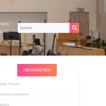
NDEN
Search
for:
RBURG
ABONNIEREN
Apple Podcast
Podcast abonnieren
Spotify