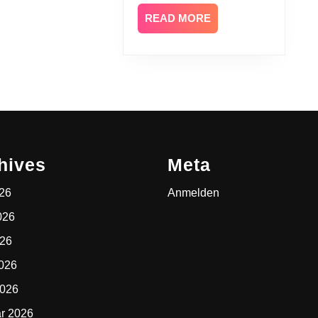
READ
READ MORE
MORE
hives
Meta
026
Anmelden
026
026
2026
2026
r 2026