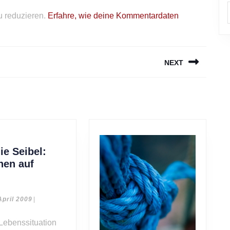
 reduzieren.
Erfahre, wie deine Kommentardaten
NEXT
Next
post:
ie Seibel:
hen auf
Stefanie
Seibel:
Aufsehen
19.
April 2009
|
April
auf
2009
Jesus