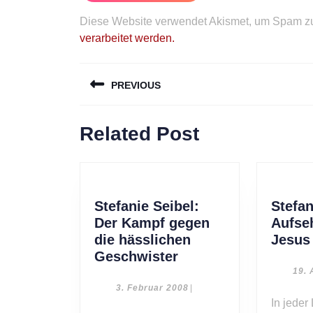
Diese Website verwendet Akismet, um Spam zu
verarbeitet werden.
Beitragsnavigation
PREVIOUS
Previous
Related Post
post:
Stefanie Seibel:
Stefan
Der Kampf gegen
Aufse
die hässlichen
Jesus
Stefanie
Geschwister
Seibel:
19. 
Der
3.
3. Februar 2008
|
Februar
In jeder Lebenssituation
Kampf
2008