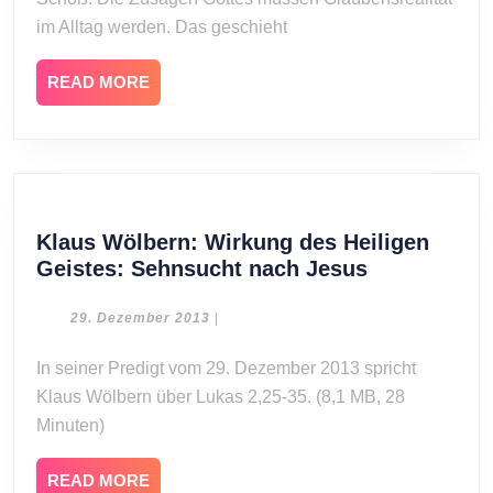
im Alltag werden. Das geschieht
READ
READ MORE
MORE
Klaus Wölbern: Wirkung des Heiligen
Klaus
Geistes: Sehnsucht nach Jesus
Wölbern:
Wirkung
29.
29. Dezember 2013
|
Dezember
des
2013
In seiner Predigt vom 29. Dezember 2013 spricht
Heiligen
Klaus Wölbern über Lukas 2,25-35. (8,1 MB, 28
Geistes:
Sehnsucht
Minuten)
nach
Jesus
READ
READ MORE