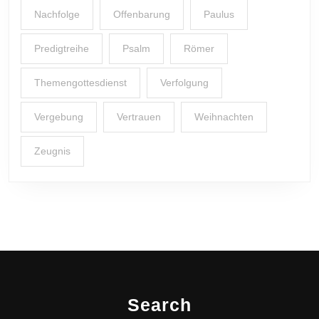
Nachfolge
Offenbarung
Paulus
Predigtreihe
Psalm
Römer
Themengottesdienst
Verfolgung
Vergebung
Vertrauen
Weihnachten
Zeugnis
Search