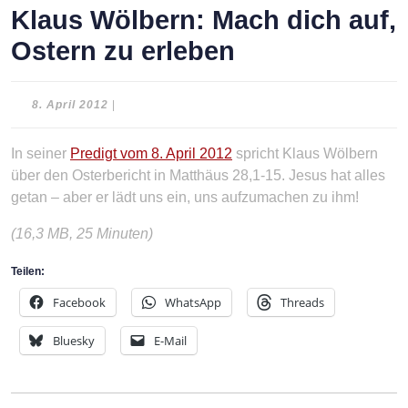
Klaus Wölbern: Mach dich auf,
Ostern zu erleben
8.
8. April 2012
|
April
2012
In seiner
Predigt vom 8. April 2012
spricht Klaus Wölbern
über den Osterbericht in Matthäus 28,1-15. Jesus hat alles
getan – aber er lädt uns ein, uns aufzumachen zu ihm!
(16,3 MB, 25 Minuten)
Teilen:
Facebook
WhatsApp
Threads
Bluesky
E-Mail