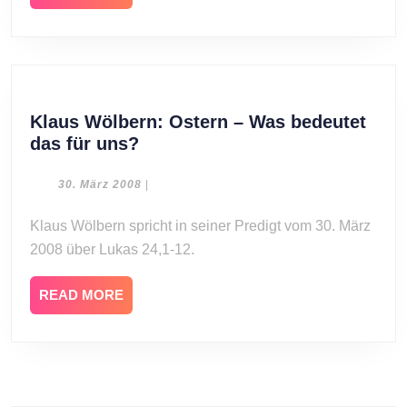
MORE
Klaus Wölbern: Ostern – Was bedeutet
Klaus
das für uns?
Wölbern:
Ostern
30.
30. März 2008
|
März
–
2008
Klaus Wölbern spricht in seiner Predigt vom 30. März
Was
2008 über Lukas 24,1-12.
bedeutet
das
für
READ
READ MORE
MORE
uns?