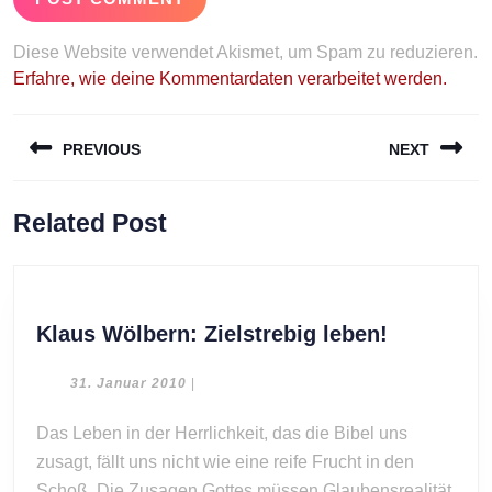
Diese Website verwendet Akismet, um Spam zu reduzieren.
Erfahre, wie deine Kommentardaten verarbeitet werden.
Beitragsnavigation
PREVIOUS
NEXT
Previous
Next
Related Post
post:
post:
Klaus
Klaus Wölbern: Zielstrebig leben!
Wölbern:
Zielstrebi
31.
31. Januar 2010
|
Januar
leben!
2010
Das Leben in der Herrlichkeit, das die Bibel uns
zusagt, fällt uns nicht wie eine reife Frucht in den
Schoß. Die Zusagen Gottes müssen Glaubensrealität