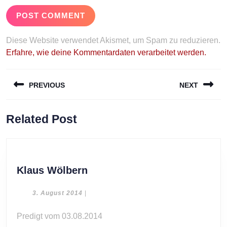
Diese Website verwendet Akismet, um Spam zu reduzieren.
Erfahre, wie deine Kommentardaten verarbeitet werden.
Beitragsnavigation
PREVIOUS
NEXT
Previous
Next
Related Post
post:
post:
Klaus
Klaus Wölbern
Wölbern
3.
3. August 2014
|
August
2014
Predigt vom 03.08.2014