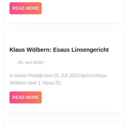
READ
READ MORE
MORE
Klaus
Klaus Wölbern: Esaus Linsengericht
Wölber
Esaus
25.
25. Juli 2010
|
Juli
Linsen
2010
In seiner Predigt vom 25. Juli 2010 spricht Klaus
Wölbern über 1. Mose 25.
READ
READ MORE
MORE