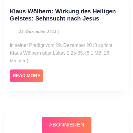
Klaus Wölbern: Wirkung des Heiligen
Klaus
Geistes: Sehnsucht nach Jesus
Wölbern:
Wirkung
29.
29. Dezember 2013
|
Dezember
des
2013
In seiner Predigt vom 29. Dezember 2013 spricht
Heiligen
Klaus Wölbern über Lukas 2,25-35. (8,1 MB, 28
Geistes:
Sehnsucht
Minuten)
nach
Jesus
READ
READ MORE
MORE
ABONNIEREN