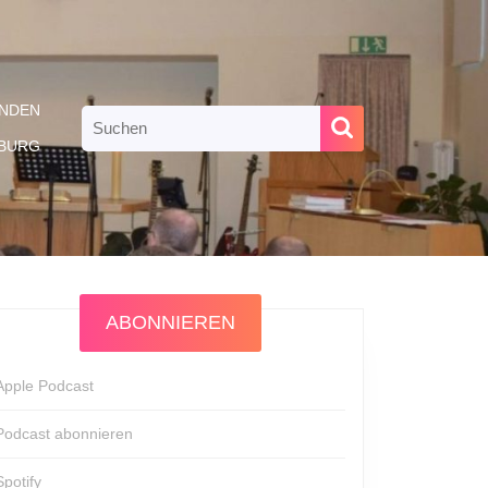
NDEN
Search
for:
RBURG
ABONNIEREN
Apple Podcast
Podcast abonnieren
Spotify