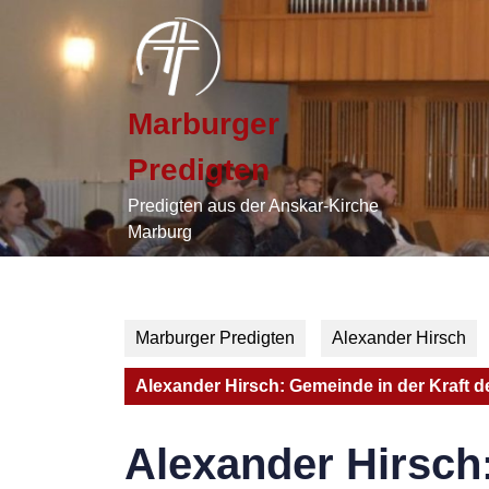
Skip
to
content
Skip
to
Marburger
content
Predigten
Predigten aus der Anskar-Kirche
Marburg
Marburger Predigten
Alexander Hirsch
Alexander Hirsch: Gemeinde in der Kraft d
Alexander Hirsch