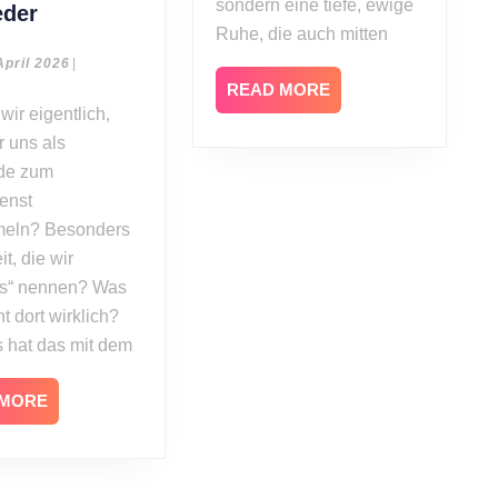
sondern eine tiefe, ewige
Alexander
eder
Ruhe, die auch mitten
Hirsch:
Anbetung
12.
April 2026
|
April
READ
–
READ MORE
2026
MORE
mehr
 uns als
als
Lieder
de zum
enst
eln? Besonders
it, die wir
is“ nennen? Was
t dort wirklich?
 hat das mit dem
READ
 MORE
MORE