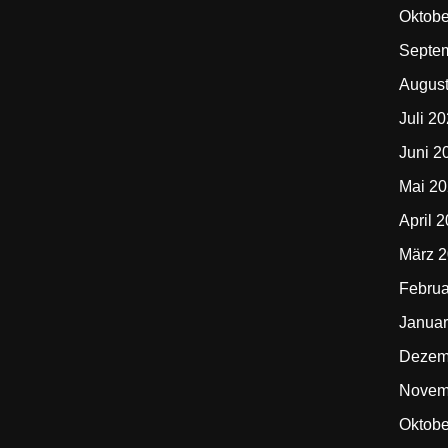
Oktobe
Septe
Augus
Juli 2
Juni 2
Mai 2
April 
März 
Februa
Januar
Dezem
Novem
Oktobe