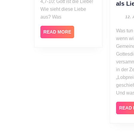
4,7-10: Gott ist die Liebe!
als Li
Wie sieht diese Liebe
aus? Was
12. 
Was tun wir eigentlich,
READ
READ MORE
MORE
wenn wir
Gemein
Gottesdi
versamm
in der Ze
„Lobpre
geschieh
Und was
READ