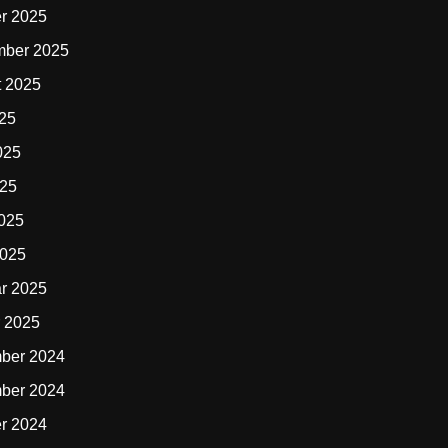
r 2025
mber 2025
t 2025
025
025
025
2025
2025
r 2025
 2025
ber 2024
ber 2024
r 2024