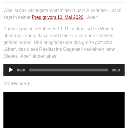
Was ist das wichtigste Wort in der Bibel? Alexander Hirsch
sagt in seiner
Predigt vom 10. Mai 2020
: „Aber“!
Paulus spricht in Epheser 2,1-10 in drastischen Worten
über das Leben, das er und seine Leser ohne Christus
geführt haben. Und er spricht über das große göttliche
„Aber“, das diese Realität ins Gegenteil verkehren kann.
Dieses „Aber“ ändert alles!
Audio-
00:00
00:00
Player
(27 Minuten)