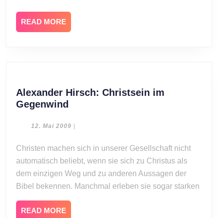
READ
READ MORE
MORE
Alexander Hirsch: Christsein im
Alexander
Gegenwind
Hirsch:
Christsein
12.
12. Mai 2009
|
Mai
im
2009
Christen machen sich in unserer Gesellschaft nicht
Gegenwind
automatisch beliebt, wenn sie sich zu Christus als
dem einzigen Weg und zu anderen Aussagen der
Bibel bekennen. Manchmal erleben sie sogar starken
READ
READ MORE