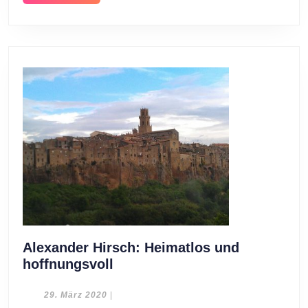
MORE
Alexander Hirsch: Heimatlos und
Alexander
hoffnungsvoll
Hirsch:
Heimatlos
29.
29. März 2020
|
März