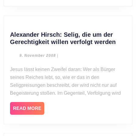
Alexander Hirsch: Selig, die um der
Alexan
Gerechtigkeit willen verfolgt werden
Hirsch
Selig,
9.
9. November 2008
|
November
die
2008
Jesus lässt keinen Zweifel daran: Wer als Bürger
um
seines Reiches lebt, so, wie er das in den
der
Gerech
Seligpreisungen beschreibt, der wird nicht nur auf
willen
Begeisterung stoßen. Im Gegenteil, Verfolgung wird
verfolg
werde
READ
READ MORE
MORE