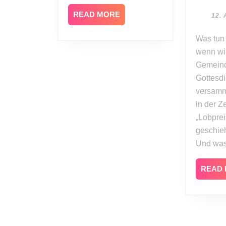
READ
READ MORE
12. 
MORE
Was tun wir eigentlich,
wenn wir
Gemein
Gottesdi
versamm
in der Ze
„Lobpre
geschieh
Und was
READ