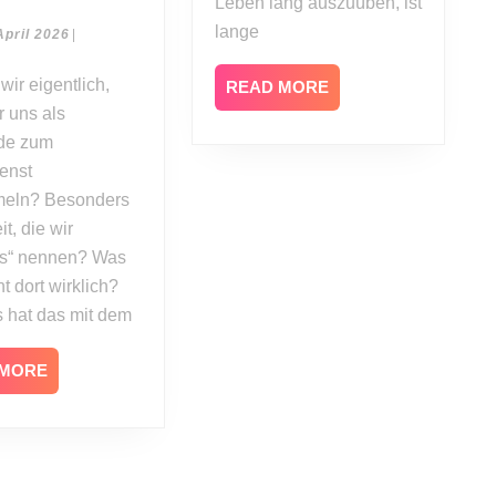
Leben lang auszuüben, ist
Hirsch:
lange
Anbetung
12.
April 2026
|
April
–
2026
READ
mehr
READ MORE
MORE
 uns als
als
Lieder
de zum
enst
eln? Besonders
it, die wir
is“ nennen? Was
t dort wirklich?
 hat das mit dem
READ
 MORE
MORE