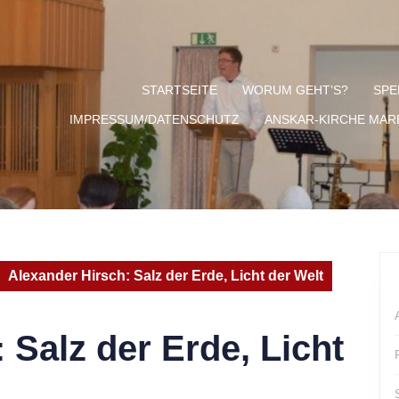
STARTSEITE
WORUM GEHT’S?
SPE
IMPRESSUM/DATENSCHUTZ
ANSKAR-KIRCHE MA
Alexander Hirsch: Salz der Erde, Licht der Welt
 Salz der Erde, Licht