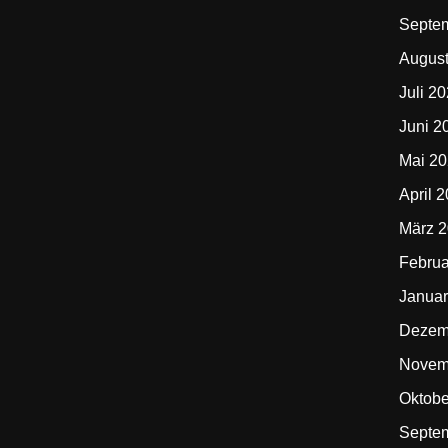
Septe
Augus
Juli 2
Juni 2
Mai 2
April 
März 
Februa
Januar
Dezem
Novem
Oktobe
Septe