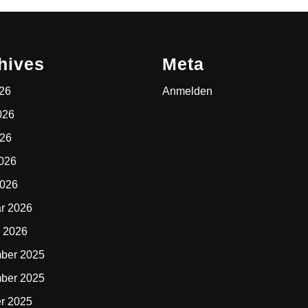
hives
Meta
026
Anmelden
026
026
2026
2026
r 2026
 2026
ber 2025
ber 2025
r 2025