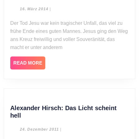
Hirsc
Der
16.
16. März 2014
|
März
Weg
2014
Der Tod Jesu war kein tragischer Unfall, das viel zu
zum
frühe Ende eines guten Mannes. Jesus ging den Weg
Kreu
ans Kreuz freiwillig und voller Souveränität, das
macht er unter anderem
READ
READ MORE
MORE
Alexander Hirsch: Das Licht scheint
Alexander
hell
Hirsch:
Das
24.
24. Dezember 2011
|
Dezember
Licht