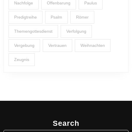
Nachfolge
Offenbarung
Paulus
Predigtreihe
Psalm
Römer
Themengottesdienst
Verfolgung
Vergebung
Vertrauen
Weihnachten
Zeugnis
Search