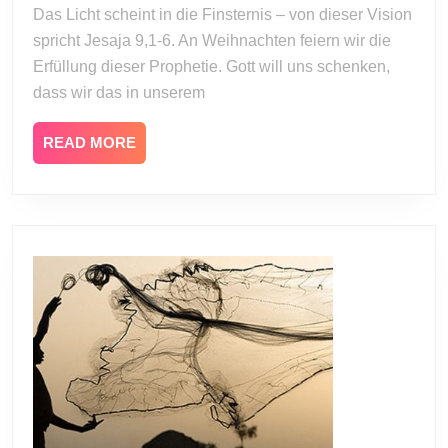
2011
Das Licht scheint in die Finsternis – von dieser Vision
scheint
spricht Jesaja 9,1-6. An Weihnachten feiern wir die
hell
Erfüllung dieser Prophetie. Gott will uns schenken,
dass wir das in unserem
READ
READ MORE
MORE