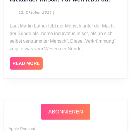
Hirsch
Für
12.
12. Oktober 2014
|
Oktober
wen
2014
Laut Martin Luther lebt der Mensch unter der Macht
lebst
der Sünde als „homo incurvatus in se“, als „in sich
du?
selbst verkrümmter Mensch“. Diese „Verkrümmung“
zeigt etwas vom Wesen der Sünde;
READ
READ MORE
MORE
ABONNIEREN
Apple Podcast