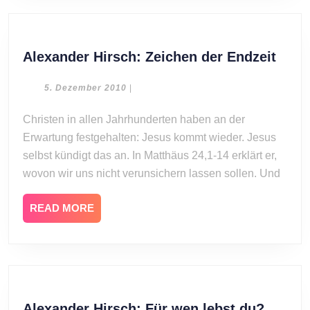
Alex
Alexander Hirsch: Zeichen der Endzeit
Hirsc
Zeic
5.
5. Dezember 2010
|
Dezember
der
2010
Christen in allen Jahrhunderten haben an der
Endz
Erwartung festgehalten: Jesus kommt wieder. Jesus
selbst kündigt das an. In Matthäus 24,1-14 erklärt er,
wovon wir uns nicht verunsichern lassen sollen. Und
READ
READ MORE
MORE
Alexan
Alexander Hirsch: Für wen lebst du?