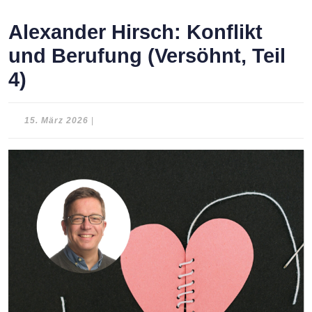
Alexander Hirsch: Konflikt
und Berufung (Versöhnt, Teil
4)
15.
15. März 2026
|
März
2026