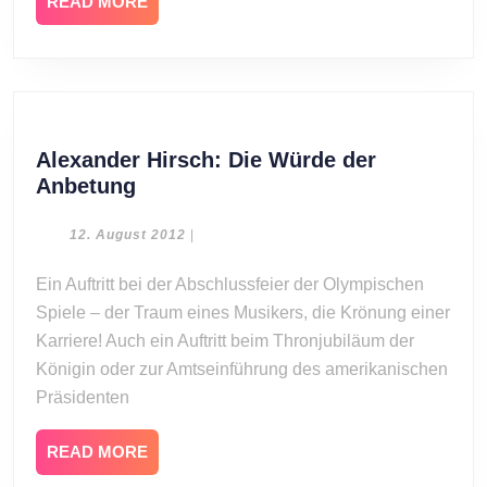
READ
READ MORE
Willen
MORE
Alexander Hirsch: Die Würde der
Alexander
Anbetung
Hirsch:
Die
12.
12. August 2012
|
August
Würde
2012
Ein Auftritt bei der Abschlussfeier der Olympischen
der
Spiele – der Traum eines Musikers, die Krönung einer
Anbetung
Karriere! Auch ein Auftritt beim Thronjubiläum der
Königin oder zur Amtseinführung des amerikanischen
Präsidenten
READ
READ MORE
MORE