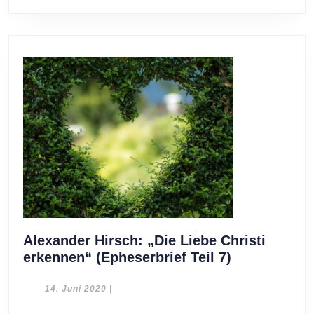
Alexander Hirsch: „Die Liebe Christi
Alexander
erkennen“ (Epheserbrief Teil 7)
Hirsch:
„Die
14.
14. Juni 2020
|
Juni
Liebe
2020