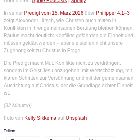
RSS FEED
Abonnieren:
Apple Podcasts
|
Spotify
LINK
In seiner
Predigt vom 15. März 2026
über
Philipper 4,1–3
EMBED
zeigt Alexander Hirsch, wie Christen auch mitten in
Konflikten in ihrer gemeinsamen Berufung bleiben können.
Paulus macht deutlich: Konflikte gefährden die Einheit und
müssen geklärt werden – aber sie stellen nicht unsere
Zugehörigkeit zu Christus in Frage.
Die Predigt macht Mut, Konflikte nicht zu verdrängen,
sondern im Geist Jesu anzugehen: mit Wertschätzung, mit
klaren Schritten zur Versöhnung und mit der gemeinsamen
Ausrichtung auf Christus, der die Grundlage echter Einheit
ist.
(32 Minuten)
Foto von
Kelly Sikkema
auf
Unsplash
Teilen: