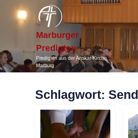
Skip
to
content
Skip
to
Marburger
content
Predigten
Predigten aus der Anskar-Kirche
Marburg
Schlagwort:
Send