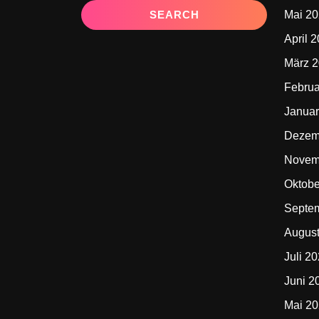
Mai 2
April 
März 
Februa
Januar
Dezem
Novem
Oktobe
Septe
Augus
Juli 2
Juni 2
Mai 2