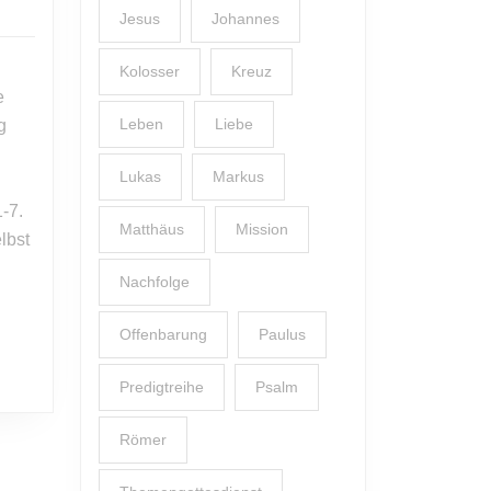
Zurück
Jesus
Johannes
zur
er
ersten
Kolosser
Kreuz
Liebe
e
(Sendschreiben,
Leben
Liebe
g
Teil
1)
Lukas
Markus
-7.
Matthäus
Mission
lbst
Nachfolge
Offenbarung
Paulus
Predigtreihe
Psalm
Römer