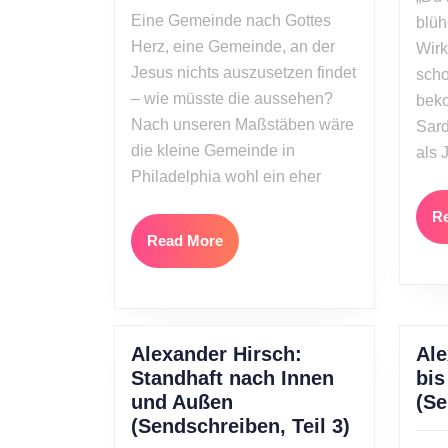
2012
Gottes
Eine Gemeinde nach Gottes
blüh
Herz
Herz, eine Gemeinde, an der
Wirk
(Sendschreiben,
Jesus nichts auszusetzen findet
scho
Teil
– wie müsste die aussehen?
6)
bek
Nach unseren Maßstäben wäre
Sard
die kleine Gemeinde in
als 
Philadelphia wohl ein eher
R
Read
Read More
More
Alexander Hirsch:
Ale
Standhaft nach Innen
bis
und Außen
(Se
Alexander
(Sendschreiben, Teil 3)