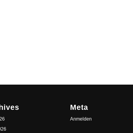
hives
Meta
026
Anmelden
026