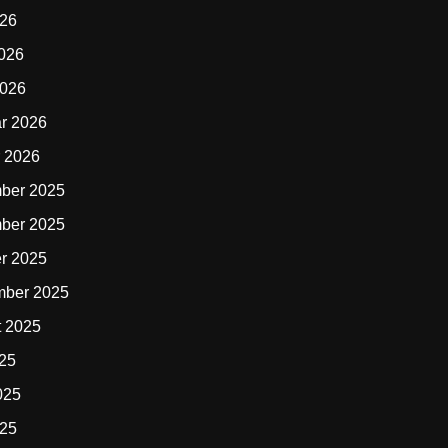
026
2026
2026
r 2026
 2026
ber 2025
ber 2025
r 2025
mber 2025
t 2025
025
025
025