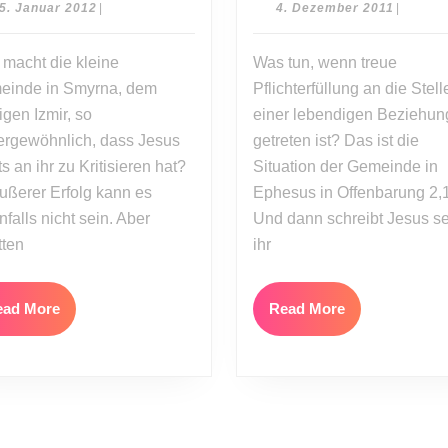
Treu
15.
4.
5. Januar 2012
|
4. Dezember 2011
|
bis
Januar
Dezemb
2012
2011
zum
macht die kleine
Was tun, wenn treue
Tod
einde in Smyrna, dem
Pflichterfüllung an die Stell
(Sendschreiben,
igen Izmir, so
einer lebendigen Beziehun
Teil
rgewöhnlich, dass Jesus
getreten ist? Das ist die
eiben,
2)
ts an ihr zu Kritisieren hat?
Situation der Gemeinde in
äußerer Erfolg kann es
Ephesus in Offenbarung 2,1
nfalls nicht sein. Aber
Und dann schreibt Jesus se
tten
ihr
Read
Read
ead More
Read More
More
More