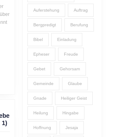
und
er
Kompromiss
Auferstehung
Auftrag
rüber
(Sendschreiben,
ennt
Teil
Bergpredigt
Berufung
4)
Bibel
Einladung
Epheser
Freude
Gebet
Gehorsam
Gemeinde
Glaube
Gnade
Heiliger Geist
Heilung
Hingabe
iebe
Alexander
 1)
Hoffnung
Jesaja
Hirsch: