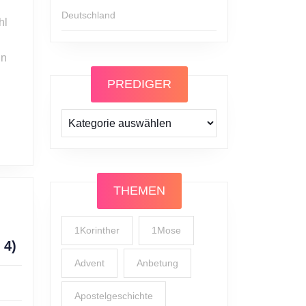
Deutschland
hl
nn
PREDIGER
Prediger
THEMEN
1Korinther
1Mose
Alexander
 4)
Hirsch:
Advent
Anbetung
Zwischen
Liebe
Apostelgeschichte