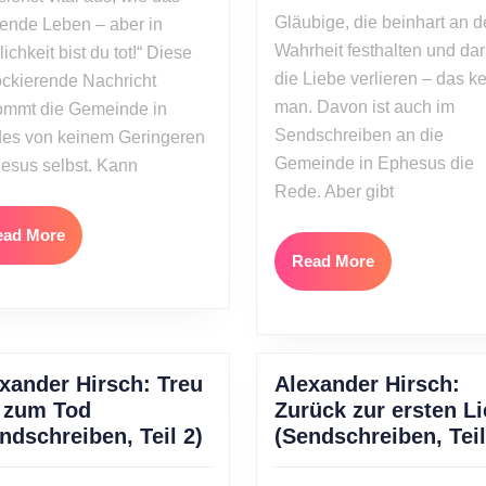
2012
Tod
Gläubige, die beinhart an d
ende Leben – aber in
(Sendschreiben,
Wahrheit festhalten und da
lichkeit bist du tot!“ Diese
Teil
die Liebe verlieren – das k
ckierende Nachricht
5)
man. Davon ist auch im
ommt die Gemeinde in
Sendschreiben an die
es von keinem Geringeren
Gemeinde in Ephesus die
Jesus selbst. Kann
Rede. Aber gibt
Read
ead More
More
Read
Read More
More
xander Hirsch: Treu
Alexander Hirsch:
 zum Tod
Zurück zur ersten L
Alexander
ndschreiben, Teil 2)
(Sendschreiben, Teil
Hirsch: