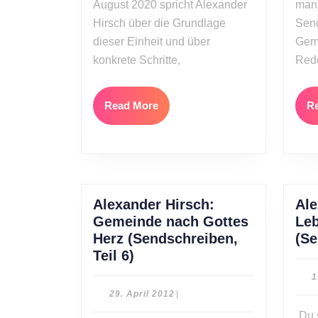
August 2020 spricht Alexander
man.
Hirsch über die Grundlage
Send
dieser Einheit und über
Geme
konkrete Schritte,
Rede
Read
Read More
R
More
Alexander Hirsch:
Ale
Gemeinde nach Gottes
Le
Herz (Sendschreiben,
(Se
Alexander
Teil 6)
Hirsch:
1
Gemeinde
29.
29. April 2012
|
nach
April
„Du 