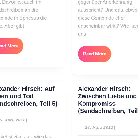
 Davon ist auch im
gegenüber Anerkennung
schreiben an die
ausspricht? Und das, obwo
inde in Ephesus die
diese Gemeinde eher
. Aber gibt
unscheinbar wirkt? Wie ka
uns
Read
ead More
More
Read
Read More
More
xander Hirsch: Auf
Alexander Hirsch:
ben und Tod
Zwischen Liebe und
Alexander
ndschreiben, Teil 5)
Kompromiss
Hirsch:
(Sendschreiben, Teil
Auf
15.
5. April 2012
|
Leben
April
25.
25. März 2012
|
2012
und
März
siehst vital aus, wie das