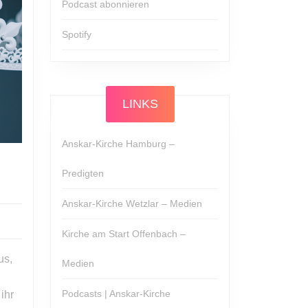
Podcast abonnieren
Spotify
LINKS
Anskar-Kirche Hamburg –
Predigten
Anskar-Kirche Wetzlar – Medien
Kirche am Start Offenbach –
us,
Medien
n
Podcasts | Anskar-Kirche
ihr