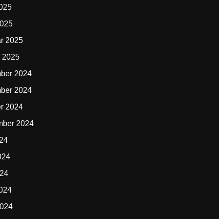
2025
2025
r 2025
 2025
ber 2024
ber 2024
r 2024
mber 2024
024
024
024
2024
2024