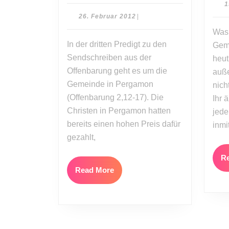
Hirsch:
1
Standhaft
26.
26. Februar 2012
|
nach
Februar
Was 
2012
Innen
In der dritten Predigt zu den
Gem
und
Sendschreiben aus der
heut
Außen
Offenbarung geht es um die
auße
(Sendschr
Gemeinde in Pergamon
Teil
nich
(Offenbarung 2,12-17). Die
3)
Ihr 
Christen in Pergamon hatten
jede
bereits einen hohen Preis dafür
inmi
gezahlt,
R
Read
Read More
More