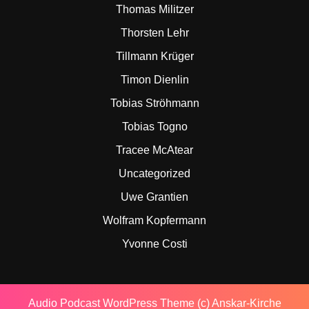
Thomas Militzer
Thorsten Lehr
Tillmann Krüger
Timon Dienlin
Tobias Ströhmann
Tobias Togno
Tracee McAtear
Uncategorized
Uwe Grantien
Wolfram Kopfermann
Yvonne Costi
Audio Podcast WordPress Theme
(c) Anskar-Kirche