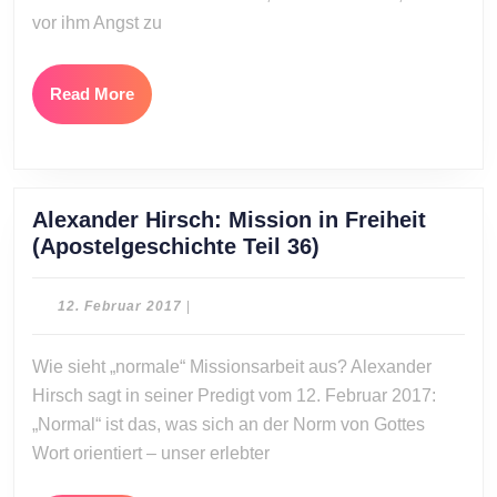
vor ihm Angst zu
Read
Read More
More
Alexander Hirsch: Mission in Freiheit
Alexander
(Apostelgeschichte Teil 36)
Hirsch:
Mission
12.
12. Februar 2017
|
in
Februar
2017
Freiheit
Wie sieht „normale“ Missionsarbeit aus? Alexander
(Apostelgeschic
Hirsch sagt in seiner Predigt vom 12. Februar 2017:
Teil
„Normal“ ist das, was sich an der Norm von Gottes
36)
Wort orientiert – unser erlebter