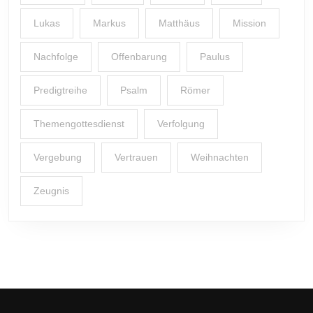
Lukas
Markus
Matthäus
Mission
Nachfolge
Offenbarung
Paulus
Predigtreihe
Psalm
Römer
Themengottesdienst
Verfolgung
Vergebung
Vertrauen
Weihnachten
Zeugnis