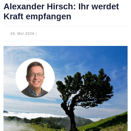
Alexander Hirsch: Ihr werdet
Kraft empfangen
24.
24. Mai 2026
|
Mai
2026