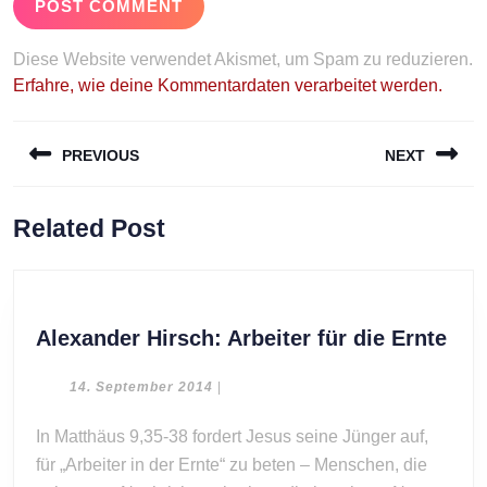
Diese Website verwendet Akismet, um Spam zu reduzieren.
Erfahre, wie deine Kommentardaten verarbeitet werden.
Beitragsnavigation
PREVIOUS
NEXT
Previous
Next
Related Post
post:
post:
Ale
Alexander Hirsch: Arbeiter für die Ernte
Hir
Arb
14.
14. September 2014
|
September
für
2014
In Matthäus 9,35-38 fordert Jesus seine Jünger auf,
die
für „Arbeiter in der Ernte“ zu beten – Menschen, die
Ern