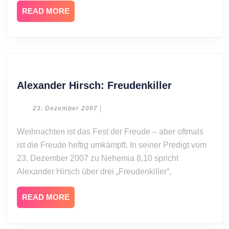
READ
READ MORE
MORE
Alexander
Alexander Hirsch: Freudenkiller
Hirsch:
Freudenkill
23.
23. Dezember 2007
|
Dezember
2007
Weihnachten ist das Fest der Freude – aber oftmals
ist die Freude heftig umkämpft. In seiner Predigt vom
23. Dezember 2007 zu Nehemia 8,10 spricht
Alexander Hirsch über drei „Freudenkiller“,
READ
READ MORE
MORE