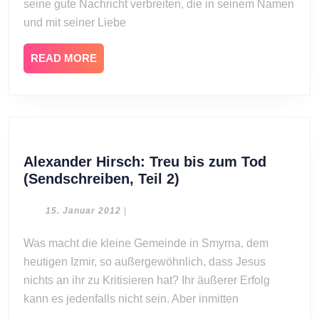
seine gute Nachricht verbreiten, die in seinem Namen
und mit seiner Liebe
READ
READ MORE
MORE
Alexander Hirsch: Treu bis zum Tod
Alexander
(Sendschreiben, Teil 2)
Hirsch:
Treu
15.
15. Januar 2012
|
Januar
bis
2012
Was macht die kleine Gemeinde in Smyrna, dem
zum
heutigen Izmir, so außergewöhnlich, dass Jesus
Tod
(Sendschreiben,
nichts an ihr zu Kritisieren hat? Ihr äußerer Erfolg
Teil
kann es jedenfalls nicht sein. Aber inmitten
2)