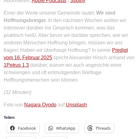
RSS FEED
Abonnieren:
Apple Podcasts
|
Spotify
LINK
Einer der Werte unserer Gemeinde lautet:
Wir sind
EMBED
Hoffnungsbringer.
In den nächsten Wochen wollen wir
intensiver darüber ins Gespräch kommen, was das
praktisch heißt. Aber bevor wir darüber sprechen, wie wir
anderen Menschen Hoffnung bringen, müssen wir uns
fragen: Haben wir überhaupt Hoffnung? In seiner
Predigt
vom 16. Februar 2025
spricht Alexander Hirsch anhand von
1Petrus 1,3
darüber, warum wir auch angesichts einer
schwierigen und oft entmutigenden Weltlage
Hoffnungsmenschen sein können.
(32 Minuten)
Foto von
Nagara Oyodo
auf
Unsplash
Teilen:
Facebook
WhatsApp
Threads