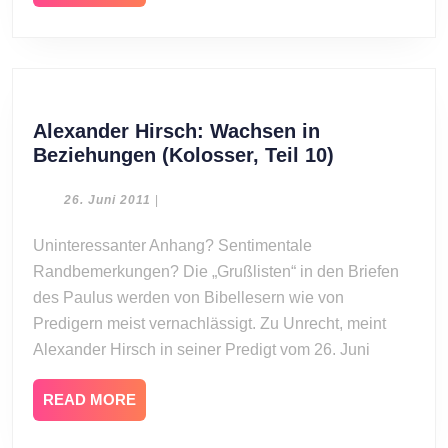
Kraft
MORE
empfangen,
Teil
1)
Alexander Hirsch: Wachsen in
Alexander
Beziehungen (Kolosser, Teil 10)
Hirsch:
Wachsen
26.
26. Juni 2011
|
Juni
in
2011
Uninteressanter Anhang? Sentimentale
Beziehunge
Randbemerkungen? Die „Grußlisten“ in den Briefen
(Kolosser,
Teil
des Paulus werden von Bibellesern wie von
10)
Predigern meist vernachlässigt. Zu Unrecht, meint
Alexander Hirsch in seiner Predigt vom 26. Juni
READ
READ MORE
MORE