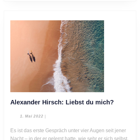
Alexand
Alexander Hirsch: Liebst du mich?
Hirsch:
Liebst
1.
1. Mai 2022
|
Mai
du
2022
Es ist das erste Gespräch unter vier Augen seit jener
mich?
Nacht – in der er gelernt hatte, wie sehr er sich selbst,