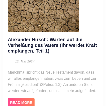
Alexander Hirsch: Warten auf die
Verheißung des Vaters (Ihr werdet Kraft
Alexander
empfangen, Teil 1)
Hirsch:
Warten
12.
12. Mai 2024
|
Mai
auf
2024
Manchmal spricht das Neue Testament davon, dass
die
wir alles empfangen haben, „was zum Leben und zur
Verheißung
des
Frömmigkeit dient“ (2Petrus 1,3). An anderen Stellen
Vaters
werden wir aufgefordert, uns nach mehr aufgefordert.
(Ihr
werdet
READ
READ MORE