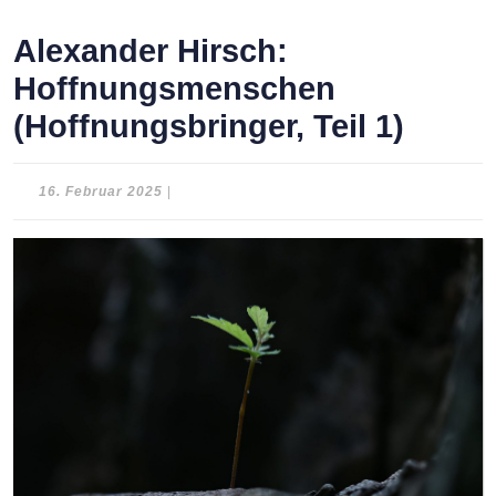
Alexander Hirsch:
Hoffnungsmenschen
(Hoffnungsbringer, Teil 1)
16.
16. Februar 2025
|
Februar
2025