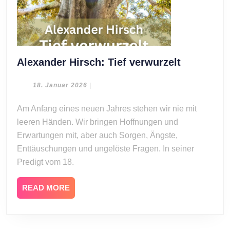
Alexander
Alexander Hirsch: Tief verwurzelt
Hirsch:
Tief
18.
18. Januar 2026
|
Januar
verwurzel
2026
Am Anfang eines neuen Jahres stehen wir nie mit
leeren Händen. Wir bringen Hoffnungen und
Erwartungen mit, aber auch Sorgen, Ängste,
Enttäuschungen und ungelöste Fragen. In seiner
Predigt vom 18.
READ
READ MORE
MORE