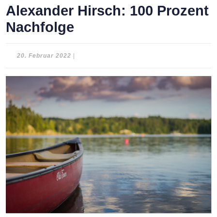
Alexander Hirsch: 100 Prozent
Nachfolge
20.
20. Februar 2022
|
Februar
2022