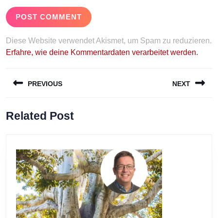
Diese Website verwendet Akismet, um Spam zu reduzieren.
Erfahre, wie deine Kommentardaten verarbeitet werden.
Beitragsnavigation
PREVIOUS
NEXT
Previous
Next
Related Post
post:
post: