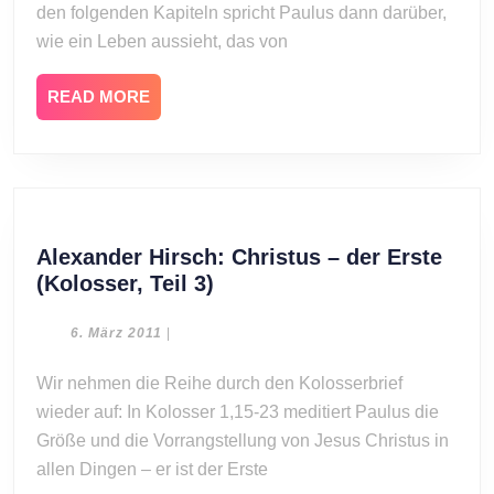
1)
den folgenden Kapiteln spricht Paulus dann darüber,
wie ein Leben aussieht, das von
READ
READ MORE
MORE
Alexander Hirsch: Christus – der Erste
Alexander
(Kolosser, Teil 3)
Hirsch:
Christus
6.
6. März 2011
|
März
–
2011
Wir nehmen die Reihe durch den Kolosserbrief
der
wieder auf: In Kolosser 1,15-23 meditiert Paulus die
Erste
(Kolosser,
Größe und die Vorrangstellung von Jesus Christus in
Teil
allen Dingen – er ist der Erste