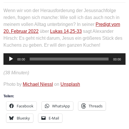
Wenn wir von der Herausforderung der Jesusnachfolge
reden, fragen sich manche: Wie soll ich das auch noch in
meinem vollen Alltag unterbringen? In seiner
Predigt vom
20. Februar 2022
über
Lukas 14,25-33
sagt Alexander
Hirsch: Es geht nicht darum, Jesus ein größeres Stück des
Kuchens zu geben. Er will den ganzen Kuchen!
Audio-
00:00
00:00
Player
(38 Minuten)
Photo by
Michael Niessl
on
Unsplash
Teilen:
Facebook
WhatsApp
Threads
Bluesky
E-Mail