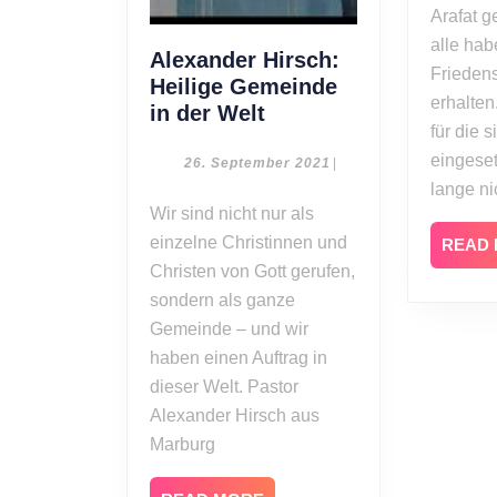
Arafat 
alle ha
Alexander Hirsch:
Frieden
Heilige Gemeinde
erhalten
Alexander
in der Welt
für die s
Hirsch:
eingeset
Heilige
26.
26. September 2021
|
September
Gemeinde
lange ni
2021
Wir sind nicht nur als
in
einzelne Christinnen und
der
READ
Welt
Christen von Gott gerufen,
sondern als ganze
Gemeinde – und wir
haben einen Auftrag in
dieser Welt. Pastor
Alexander Hirsch aus
Marburg