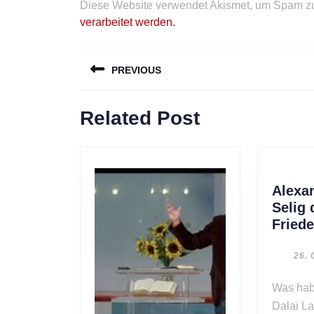
Diese Website verwendet Akismet, um Spam zu
verarbeitet werden.
Beitragsnavigation
PREVIOUS
Previous
Related Post
post:
Alexa
Selig 
Friede
26. 
Was haben Al Gore, der
Dalai L