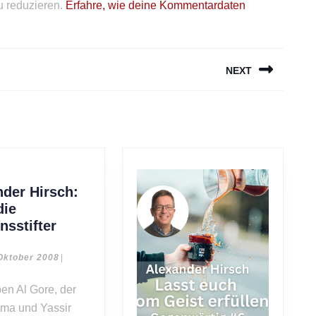
 reduzieren.
Erfahre, wie deine Kommentardaten
NEXT
Next
post:
nder Hirsch:
die
Alexander
nsstifter
Hirsch:
Selig
26.
Oktober 2008
|
Oktober
die
2008
Friedensstifter
ama und Yassir