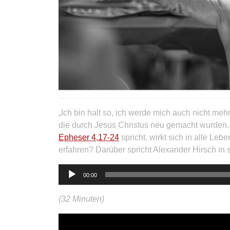
„Ich bin halt so, ich werde mich auch nicht mehr
die durch Jesus Christus neu gemacht wurden.
Epheser 4,17-24
spricht, wirkt sich in alle Le
erfahren? Darüber spricht Alexander Hirsch in
Audio-
00:00
Player
(32 Minuten)