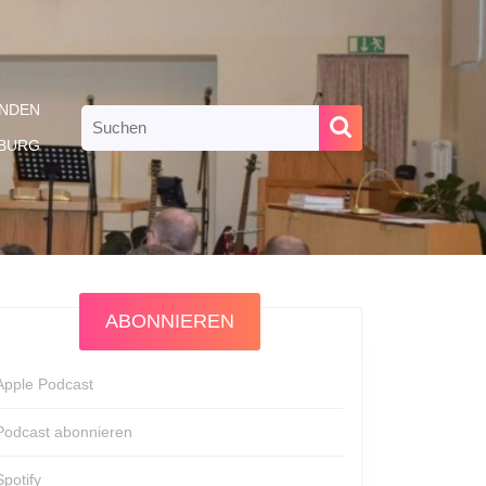
NDEN
Search
for:
RBURG
ABONNIEREN
Apple Podcast
Podcast abonnieren
Spotify