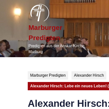
Skip
to
content
Skip
to
Marburger
content
Predigten
Predigten aus der Anskar-Kirche
Marburg
Marburger Predigten
Alexander Hirsch
Alexander Hirsch: Lebe ein neues Leben! (E
Alexander Hirsch