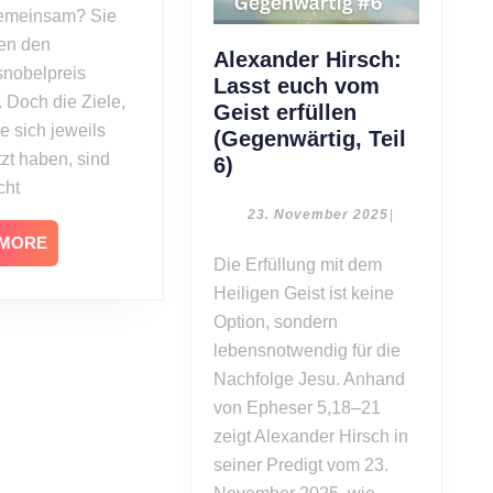
gemeinsam? Sie
ben den
Alexander Hirsch:
snobelpreis
Lasst euch vom
. Doch die Ziele,
Geist erfüllen
ie sich jeweils
(Gegenwärtig, Teil
zt haben, sind
Alexander
6)
cht
Hirsch:
Lasst
23.
23. November 2025
|
November
euch
READ
 MORE
2025
Die Erfüllung mit dem
MORE
vom
Heiligen Geist ist keine
Geist
erfüllen
Option, sondern
(Gegenwärtig,
lebensnotwendig für die
Teil
Nachfolge Jesu. Anhand
6)
von Epheser 5,18–21
zeigt Alexander Hirsch in
seiner Predigt vom 23.