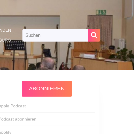
NDEN
Search
for:
RBURG
ABONNIEREN
Apple Podcast
Podcast abonnieren
Spotify