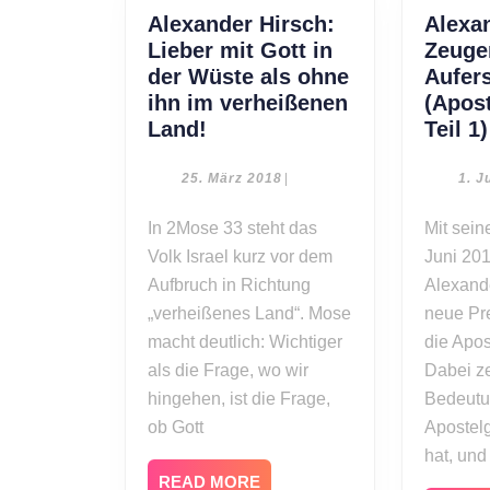
Alexander Hirsch:
Alexa
Lieber mit Gott in
Zeuge
der Wüste als ohne
Aufer
ihn im verheißenen
(Apos
Alexander
Land!
Teil 1)
Hirsch:
Lieber
25.
25. März 2018
|
1. J
März
mit
2018
In 2Mose 33 steht das
Mit seiner Predigt vom 1.
Gott
Volk Israel kurz vor dem
in
Juni 201
der
Aufbruch in Richtung
Alexand
Wüste
„verheißenes Land“. Mose
neue Pre
als
macht deutlich: Wichtiger
die Apos
ohne
als die Frage, wo wir
Dabei ze
ihn
hingehen, ist die Frage,
Bedeutu
im
ob Gott
Apostelg
verheißenen
hat, un
Land!
READ
READ MORE