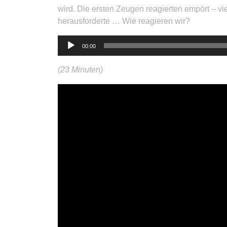
wird. Die ersten Zeugen reagierten empört – viel
herausforderte … Wie reagieren wir?
Audio-
00:00
Player
(23 Minuten)