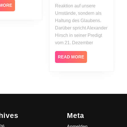
READ
 MORE
Reaktion auf unsere
MORE
Umstände, sondern als
Haltung des Glaubens.
Darüber spricht Alexander
Hirsch in seiner Predigt
vom 21. Dezember
READ
READ MORE
MORE
hives
Meta
026
Anmelden