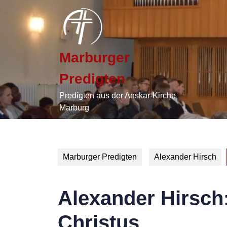
Skip
to
content
Skip
to
Marburger
content
Predigten
Predigten aus der Anskar-Kirche
Marburg
Marburger Predigten
Alexander Hirsch
Alexander Hirsch
Christus