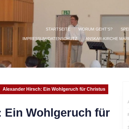
STARTSEITE
WORUM GEHT’S?
SPE
IMPRESSUM/DATENSCHUTZ
ANSKAR-KIRCHE MA
Alexander Hirsch: Ein Wohlgeruch für Christus
: Ein Wohlgeruch für