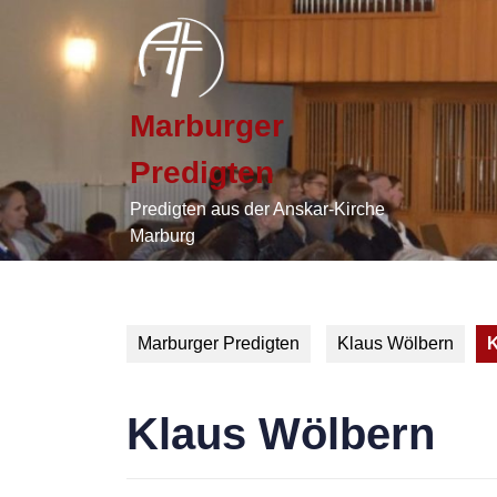
Skip
to
content
Skip
to
Marburger
content
Predigten
Predigten aus der Anskar-Kirche
Marburg
Marburger Predigten
Klaus Wölbern
K
Klaus Wölbern