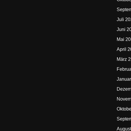
Septe
Juli 2
Juni 2
Mai 2
April 
März 
Februa
Januar
Dezem
Novem
Oktobe
Septe
Augus