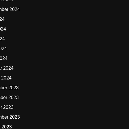
mber 2024
024
024
024
2024
2024
r 2024
 2024
ber 2023
ber 2023
r 2023
mber 2023
t 2023