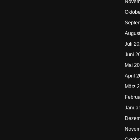
Novem
Oktobe
Septe
Augus
Juli 2
Juni 2
Mai 2
April 
März 
Februa
Januar
Dezem
Novem
Oktobe