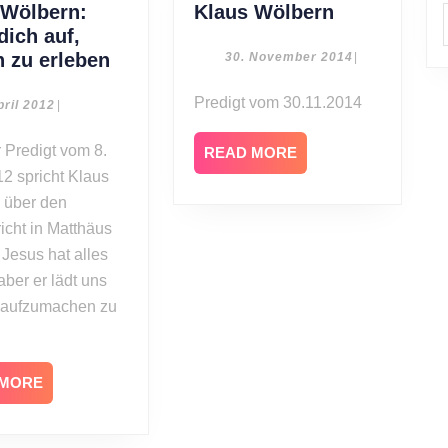
Klaus
 Wölbern:
Klaus Wölbern
Wölbern
dich auf,
Klaus
n zu erleben
30.
30. November 2014
|
November
Wölbern:
2014
Predigt vom 30.11.2014
Mach
8.
pril 2012
|
April
dich
2012
READ
auf,
READ MORE
MORE
12 spricht Klaus
Ostern
zu
 über den
erleben
icht in Matthäus
 Jesus hat alles
aber er lädt uns
s aufzumachen zu
READ
 MORE
MORE