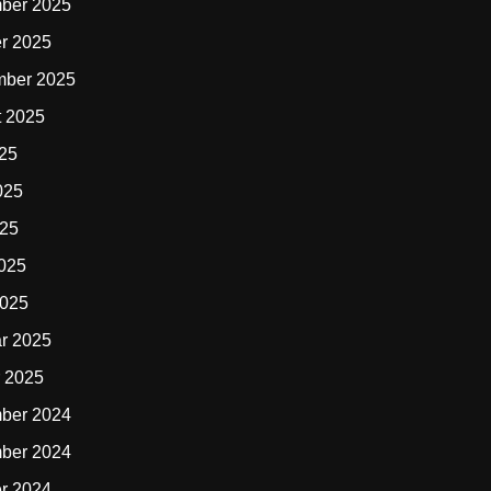
ber 2025
r 2025
mber 2025
t 2025
025
025
025
2025
2025
r 2025
 2025
ber 2024
ber 2024
r 2024