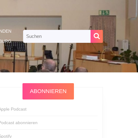
NDEN
Search
for:
RBURG
ABONNIEREN
Apple Podcast
Podcast abonnieren
Spotify