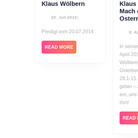
Klaus
Klaus Wölbern
Klaus
Wölbern
Mach 
20.
Oster
20. Juli 2014
|
Juli
2014
Predigt vom 20.07.2014
8. A
In seiner Predigt vom 8.
READ
READ MORE
MORE
April 20
Wölbern
Osterber
28,1-15.
getan – 
ein, un
ihm!
READ