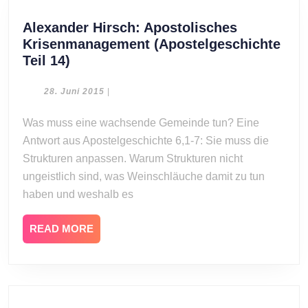
Alexander Hirsch: Apostolisches
Krisenmanagement (Apostelgeschichte
Alexander
Teil 14)
Hirsch:
Apostolisches
28.
28. Juni 2015
|
Juni
Krisenmanagement
2015
Was muss eine wachsende Gemeinde tun? Eine
(Apostelgeschichte
Antwort aus Apostelgeschichte 6,1-7: Sie muss die
Teil
14)
Strukturen anpassen. Warum Strukturen nicht
ungeistlich sind, was Weinschläuche damit zu tun
haben und weshalb es
READ
READ MORE
MORE