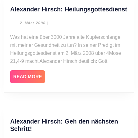
Ale
Alexander Hirsch: Heilungsgottesdienst
Hir
Hei
2.
2. März 2008
|
März
2008
Was hat eine über 3000 Jahre alte Kupferschlange
mit meiner Gesundheit zu tun? In seiner Predigt im
Heilungsgottesdienst am 2. März 2008 über 4Mose
21,4-9 macht Alexander Hirsch deutlich: Gott
READ
READ MORE
MORE
Alexander Hirsch: Geh den nächsten
Alexander
Schritt!
Hirsch: