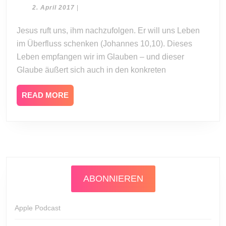
Geh
2.
2. April 2017
|
April
den
2017
Jesus ruft uns, ihm nachzufolgen. Er will uns Leben
nächsten
im Überfluss schenken (Johannes 10,10). Dieses
Schritt!
Leben empfangen wir im Glauben – und dieser
Glaube äußert sich auch in den konkreten
READ
READ MORE
MORE
ABONNIEREN
Apple Podcast