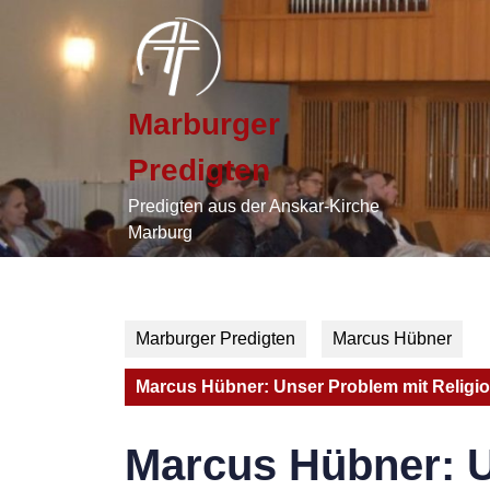
Skip
to
content
Skip
to
Marburger
content
Predigten
Predigten aus der Anskar-Kirche
Marburg
Marburger Predigten
Marcus Hübner
Marcus Hübner: Unser Problem mit Religi
Marcus Hübner: U