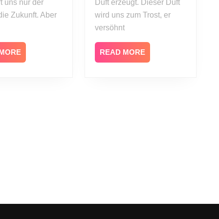
ft uns nur der
Duft erzeugt. Dieser Duft
 die Zukunft. Aber
wird uns zum Trost, er
versöhnt
READ
READ
 MORE
READ MORE
MORE
MORE