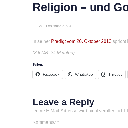
Religion – und G
20.
20. Oktober 2013
|
Oktober
2013
In seiner
Predigt vom 20. Oktober 2013
spricht
(8,6 MB, 24 Minuten)
Teilen:
Facebook
WhatsApp
Threads
Leave a Reply
Deine E-Mail-Adresse wird nicht veröffentlicht.
Kommentar
*