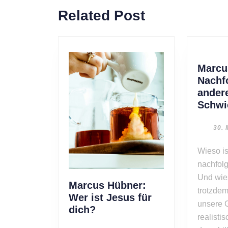
Previous
Related Post
post:
Marcu
Nachf
ander
Schwi
30. 
Wieso ist Jesus
nachfolg
Und wies
Marcus Hübner:
trotzde
Wer ist Jesus für
unsere 
Marcus
dich?
realisti
Hübner: