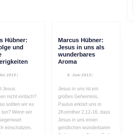
Next
post:
s Hübner:
Marcus Hübner:
olge und
Jesus in uns als
e
wunderbares
Marcus
Marcus
erigkeiten
Aroma
Hübner:
Hübner:
Nachfolge
Jesus
30.
9.
Mai 2015
|
9. Juni 2013
|
Mai
Juni
und
in
2015
2013
Jesus in uns ist ein
andere
uns
en nicht einfach?
Schwierigkeiten
großes Geheimnis.
als
wunderbares
o sollten wir es
Paulus erklärt uns in
Aroma
m tun? Wenn wir
2Korinther 2,12-16, dass
Gegenwart
Jesus in uns einen
sch einschätzen,
geistlichen wunderbaren