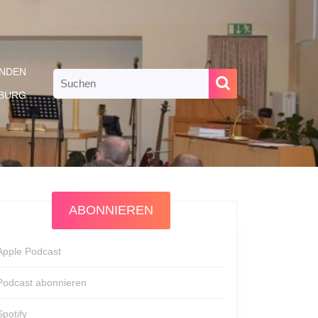
NDEN
Search
for:
RBURG
ABONNIEREN
Apple Podcast
Podcast abonnieren
Spotify