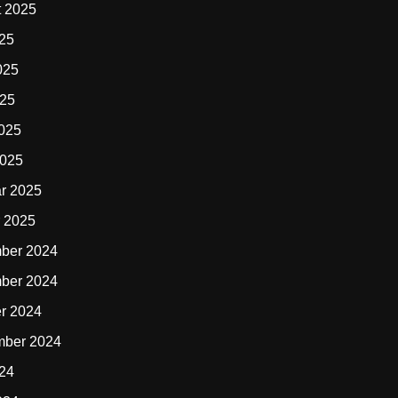
t 2025
025
025
025
2025
2025
r 2025
 2025
ber 2024
ber 2024
r 2024
mber 2024
024