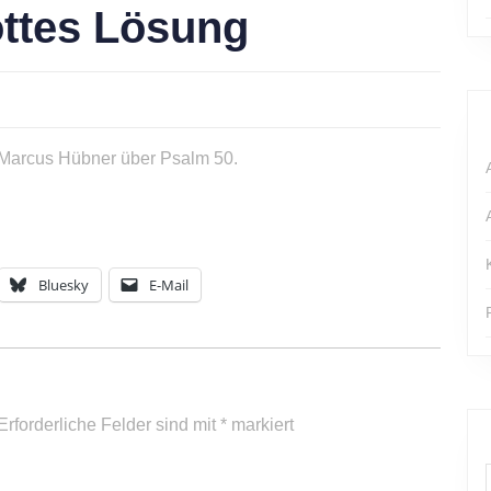
ottes Lösung
 Marcus Hübner über Psalm 50.
Bluesky
E-Mail
Erforderliche Felder sind mit
*
markiert