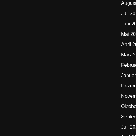
Augus
Juli 2
Juni 2
Mai 2
April 
März 
Februa
Januar
Dezem
Novem
Oktobe
Septe
Juli 2