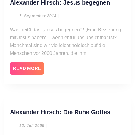
Alexand
Alexander Hirsch: Jesus begegnen
Hirsch:
Jesus
7.
7. September 2014
|
September
begegne
2014
Was heißt das: „Jesus begegnen“? „Eine Beziehung
mit Jesus haben“ – wenn er für uns unsichtbar ist?
Manchmal sind wir vielleicht neidisch auf die
Menschen vor 2000 Jahren, die ihm
READ
READ MORE
MORE
Alexand
Alexander Hirsch: Die Ruhe Gottes
Hirsch:
Die
12.
12. Juli 2009
|
Juli
Ruhe