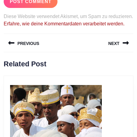
Diese Website verwendet Akismet, um Spam zu reduzieren.
Erfahre, wie deine Kommentardaten verarbeitet werden.
Beitragsnavigation
PREVIOUS
NEXT
Previous
Next
Related Post
post:
post: