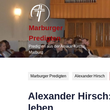
Skip
to
content
Skip
to
Marburger
content
Predigten
Predigten aus der Anskar-Kirche
Marburg
Marburger Predigten
Alexander Hirsch
Alexander Hirsch:
leben