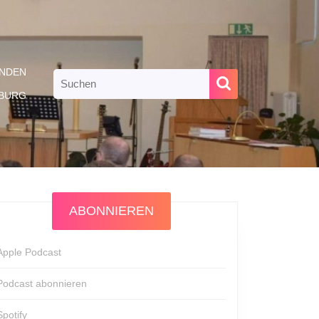
NDEN
Search
for:
RBURG
ABONNIEREN
Apple Podcast
Podcast abonnieren
Spotify