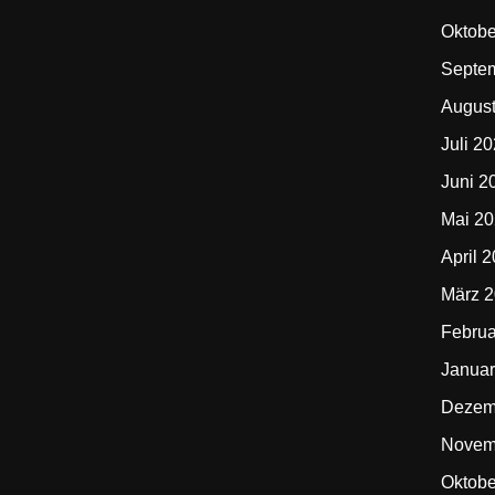
Oktobe
Septe
Augus
Juli 2
Juni 2
Mai 2
April 
März 
Februa
Januar
Dezem
Novem
Oktobe