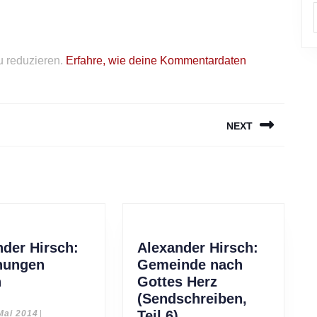
 reduzieren.
Erfahre, wie deine Kommentardaten
NEXT
Next
post:
nder Hirsch:
Alexander Hirsch:
hungen
Gemeinde nach
Alexander
n
Gottes Herz
Hirsch:
(Sendschreiben,
Beziehungen
Alexander
25.
Teil 6)
Mai 2014
|