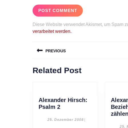
Diese Website verwendet Akismet, um Spam zu
verarbeitet werden.
Beitragsnavigation
PREVIOUS
Previous
Related Post
post:
Alexander Hirsch:
Alexa
Alexander
Psalm 2
Bezie
Hirsch:
zähle
Psalm
25.
25. Dezember 2008
|
Dezember
2
25. 