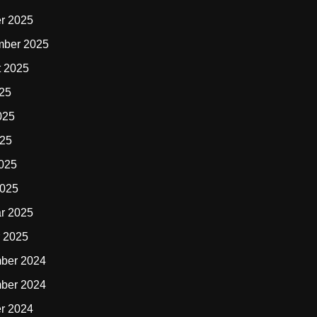
r 2025
mber 2025
t 2025
025
025
025
2025
2025
r 2025
 2025
ber 2024
ber 2024
r 2024