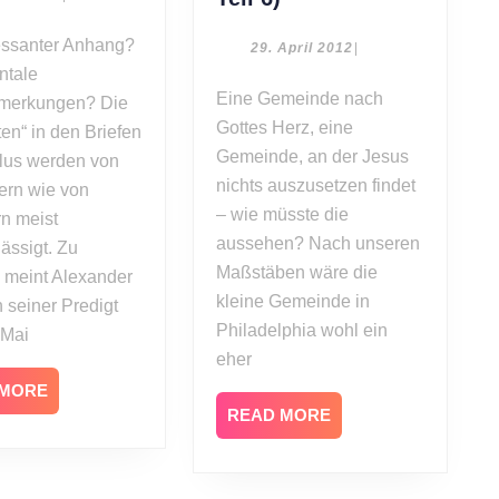
Mai
zählen
Hirsch:
2014
Gemeinde
29.
29. April 2012
|
April
ntale
nach
2012
Eine Gemeinde nach
Gottes
merkungen? Die
Gottes Herz, eine
Herz
ten“ in den Briefen
(Sendschreiben,
Gemeinde, an der Jesus
lus werden von
Teil
nichts auszusetzen findet
ern wie von
6)
– wie müsste die
rn meist
aussehen? Nach unseren
ässigt. Zu
Maßstäben wäre die
 meint Alexander
kleine Gemeinde in
n seiner Predigt
Philadelphia wohl ein
 Mai
eher
READ
 MORE
MORE
READ
READ MORE
MORE