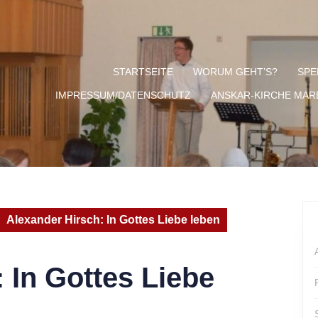
STARTSEITE
WORUM GEHT’S?
SPE
IMPRESSUM/DATENSCHUTZ
ANSKAR-KIRCHE MA
Alexander Hirsch: In Gottes Liebe leben
 In Gottes Liebe