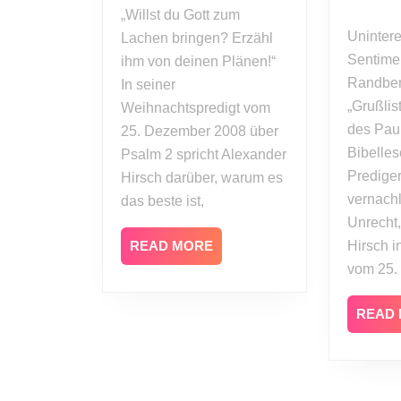
2008
„Willst du Gott zum
Uninteressanter Anhang?
Lachen bringen? Erzähl
Sentime
ihm von deinen Plänen!“
Randbe
In seiner
„Grußlis
Weihnachtspredigt vom
des Pau
25. Dezember 2008 über
Bibelles
Psalm 2 spricht Alexander
Predige
Hirsch darüber, warum es
vernachl
das beste ist,
Unrecht,
READ
READ MORE
Hirsch i
MORE
vom 25.
READ