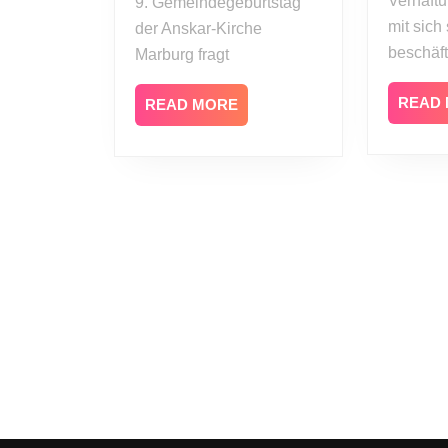
Verhaftu
9. Gemeindegeburtstag
mit sich
der Anskar-Kirche
beschäf
Marburg fragt
READ
READ
READ MORE
MORE