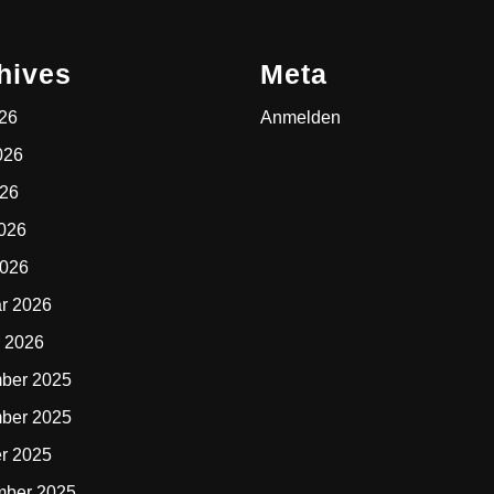
hives
Meta
026
Anmelden
026
026
2026
2026
r 2026
 2026
ber 2025
ber 2025
r 2025
mber 2025