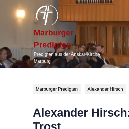
Skip
to
content
Skip
to
Marburger
content
Predigten
Predigten aus der Anskar-Kirche
Marburg
Marburger Predigten
Alexander Hirsch
Alexander Hirsch:
Trost