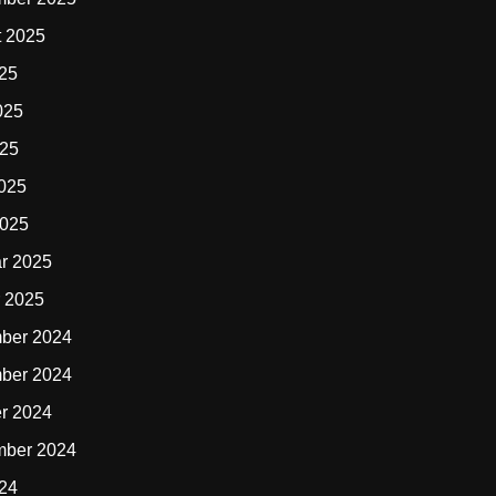
t 2025
025
025
025
2025
2025
r 2025
 2025
ber 2024
ber 2024
r 2024
mber 2024
024