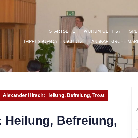
STARTSEITE
WORUM GEHT’S?
SPE
IMPRESSUM/DATENSCHUTZ
ANSKAR-KIRCHE MA
Alexander Hirsch: Heilung, Befreiung, Trost
 Heilung, Befreiung,