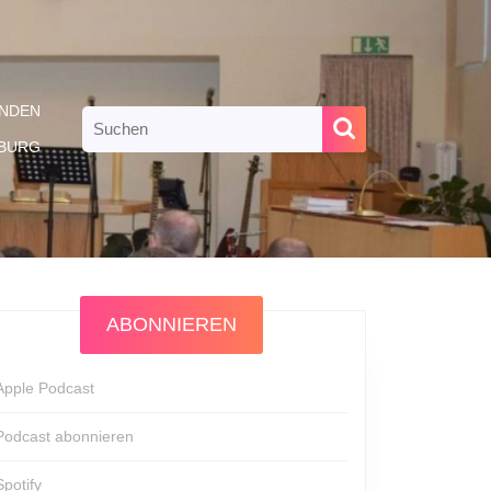
NDEN
Search
for:
RBURG
ABONNIEREN
Apple Podcast
Podcast abonnieren
Spotify