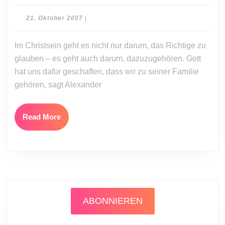
Hirsch:
Geschaffen,
21.
21. Oktober 2007
|
um
Oktober
2007
zu
Im Christsein geht es nicht nur darum, das Richtige zu
Gottes
glauben – es geht auch darum, dazuzugehören. Gott
Familie
hat uns dafür geschaffen, dass wir zu seiner Familie
zu
gehören, sagt Alexander
gehören
Read
Read More
More
ABONNIEREN