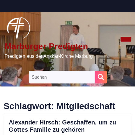
Skip
to
content
Skip
to
content
Marburger Predigten
Ope
Butt
Predigten aus der Anskar-Kirche Marburg
Search
for:
Schlagwort:
Mitgliedschaft
Alexander Hirsch: Geschaffen, um zu
Alexander
Gottes Familie zu gehören