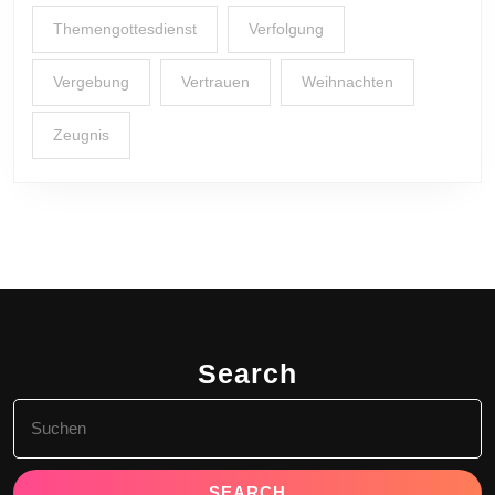
Themengottesdienst
Verfolgung
Vergebung
Vertrauen
Weihnachten
Zeugnis
Search
Search
for: